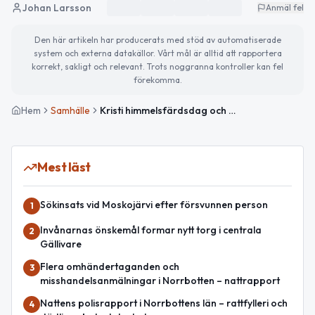
Johan Larsson
Anmäl fel
Den här artikeln har producerats med stöd av automatiserade
system och externa datakällor. Vårt mål är alltid att rapportera
korrekt, sakligt och relevant. Trots noggranna kontroller kan fel
förekomma.
Hem
Samhälle
Kristi himmelsfärdsdag och Folknykterhetens dag – Lugn helg i Gällivare
Mest läst
Sökinsats vid Moskojärvi efter försvunnen person
1
Invånarnas önskemål formar nytt torg i centrala
2
Gällivare
Flera omhändertaganden och
3
misshandelsanmälningar i Norrbotten – nattrapport
Nattens polisrapport i Norrbottens län – rattfylleri och
4