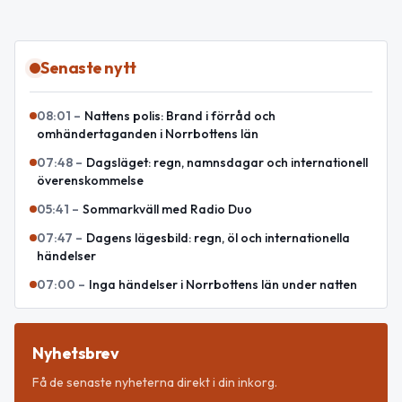
Senaste nytt
08:01
–
Nattens polis: Brand i förråd och
omhändertaganden i Norrbottens län
07:48
–
Dagsläget: regn, namnsdagar och internationell
överenskommelse
05:41
–
Sommarkväll med Radio Duo
07:47
–
Dagens lägesbild: regn, öl och internationella
händelser
07:00
–
Inga händelser i Norrbottens län under natten
Nyhetsbrev
Få de senaste nyheterna direkt i din inkorg.