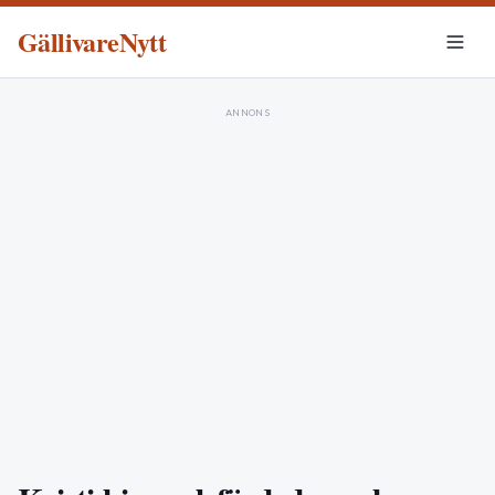
GällivareNytt
ANNONS