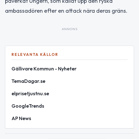
påverkat Ungern, som kallat upp den ryska
ambassadören efter en attack nära deras gräns.
ANNONS
RELEVANTA KÄLLOR
Gällivare Kommun - Nyheter
TemaDagar.se
elprisetjustnu.se
GoogleTrends
AP News