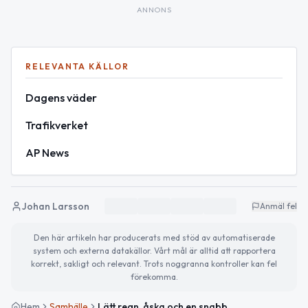
ANNONS
RELEVANTA KÄLLOR
Dagens väder
Trafikverket
AP News
Johan Larsson
Anmäl fel
Den här artikeln har producerats med stöd av automatiserade
system och externa datakällor. Vårt mål är alltid att rapportera
korrekt, sakligt och relevant. Trots noggranna kontroller kan fel
förekomma.
Hem
Samhälle
Lätt regn, åska och en snabb uppdatering från vägen