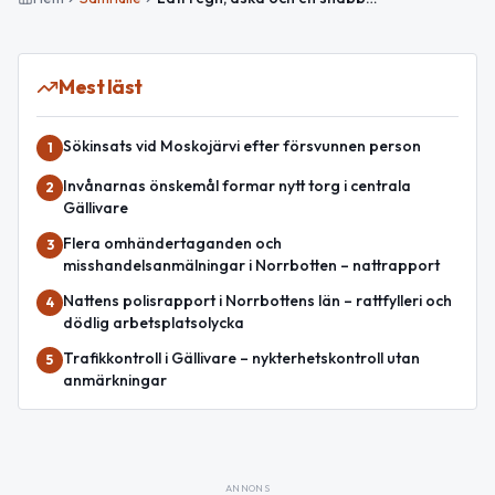
Mest läst
Sökinsats vid Moskojärvi efter försvunnen person
1
Invånarnas önskemål formar nytt torg i centrala
2
Gällivare
Flera omhändertaganden och
3
misshandelsanmälningar i Norrbotten – nattrapport
Nattens polisrapport i Norrbottens län – rattfylleri och
4
dödlig arbetsplatsolycka
Trafikkontroll i Gällivare – nykterhetskontroll utan
5
anmärkningar
ANNONS