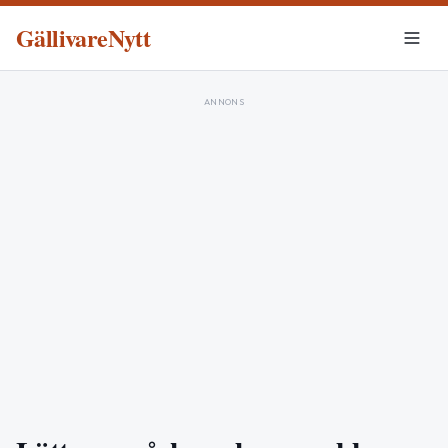
GällivareNytt
ANNONS