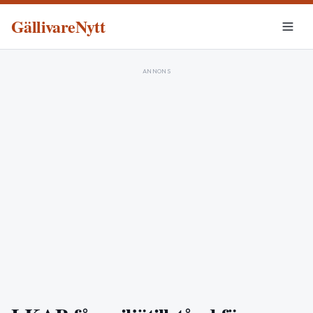
GällivareNytt
ANNONS