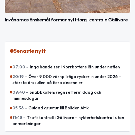
Invånarnas önskemål formar nytt torg i centrala Gällivare
Senaste nytt
07:00
–
Inga händelser i Norrbottens län under natten
20:19
–
Över 9 000 värnpliktiga rycker in under 2026 –
största årskullen på flera decennier
09:40
–
Snabbkollen: regn i eftermiddag och
minnesdagar
05:36
–
Guidad gruvtur till Boliden Aitik
11:48
–
Trafikkontroll i Gällivare – nykterhetskontroll utan
anmärkningar