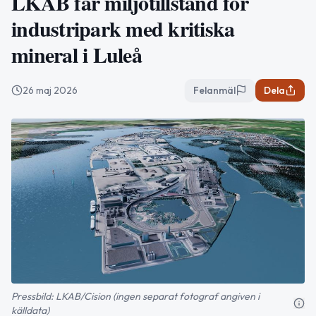
LKAB får miljötillstånd för
industripark med kritiska
mineral i Luleå
26 maj 2026
Felanmäl
Dela
Pressbild: LKAB/Cision (ingen separat fotograf angiven i
källdata)