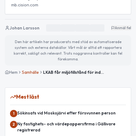
mb.cision.com
Johan Larsson
Anmäl fel
Den här artikeln har producerats med stöd av automatiserade
system och externa datakällor. Vårt mål är alltid att rapportera
korrekt, sakligt och relevant. Trots noggranna kontroller kan fel
förekomma.
Hem
Samhälle
LKAB får miljötillstånd för industripark med kritiska mineral i Luleå
Mest läst
Sökinsats vid Moskojärvi efter försvunnen person
1
Ny fastighets- och värdepappersfirma i Gällivare
2
registrerad