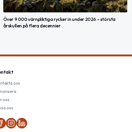
Över 9 000 värnpliktiga rycker in under 2026 – största
årskullen på flera decennier
ontakt
ntakta oss
nonsera
 oss
psa oss