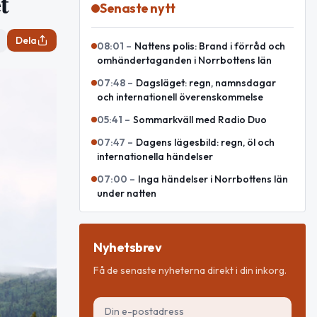
t
Senaste nytt
Dela
08:01
–
Nattens polis: Brand i förråd och
omhändertaganden i Norrbottens län
07:48
–
Dagsläget: regn, namnsdagar
och internationell överenskommelse
05:41
–
Sommarkväll med Radio Duo
07:47
–
Dagens lägesbild: regn, öl och
internationella händelser
07:00
–
Inga händelser i Norrbottens län
under natten
Nyhetsbrev
Få de senaste nyheterna direkt i din inkorg.