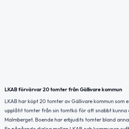
LKAB förvärvar 20 tomter från Gällivare kommun
LKAB har köpt 20 tomter av Gällivare kommun som e
upplåtit tomter från sin tomtkö för att snabbt kunna 
Malmberget. Boende har erbjudits tomter bland annat 
En pågående dialog mellan LKAB och kommunen syftar 