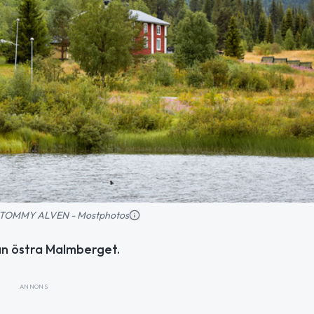
ld: TOMMY ALVEN - Mostphotos
rån östra Malmberget.
ANNONS