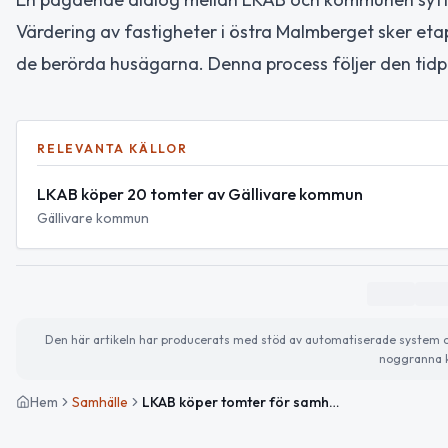
Värdering av fastigheter i östra Malmberget sker eta
de berörda husägarna. Denna process följer den tidpl
RELEVANTA KÄLLOR
LKAB köper 20 tomter av Gällivare kommun
Gällivare kommun
Den här artikeln har producerats med stöd av automatiserade system och 
noggranna k
Hem
Samhälle
LKAB köper tomter för samhällsomvandlingen i Malmberget