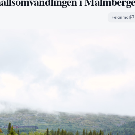
ällsomvandlingen i Malmberge
Felanmäl