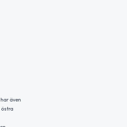
 har även
 östra
en.