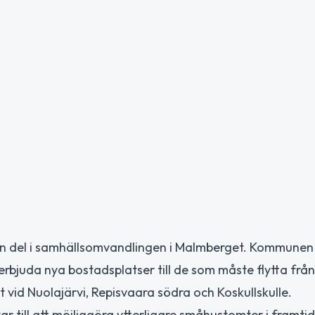
n del i samhällsomvandlingen i Malmberget. Kommunen
erbjuda nya bostadsplatser till de som måste flytta från
vid Nuolajärvi, Repisvaara södra och Koskullskulle.
till att möjliggöra ytterligare småhustomter i framtid