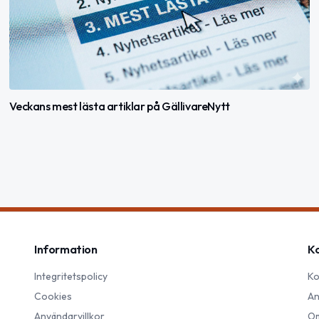
Veckans mest lästa artiklar på GällivareNytt
Information
K
Integritetspolicy
Ko
Cookies
An
Användarvillkor
Om