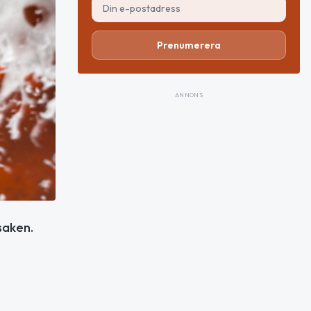
Prenumerera
ANNONS
saken.