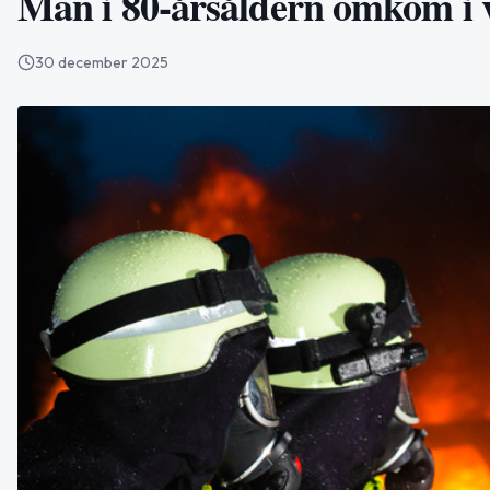
Man i 80-årsåldern omkom i v
30 december 2025