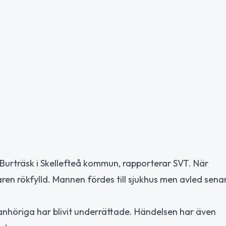
i Burträsk i Skellefteå kommun, rapporterar SVT. När
laren rökfylld. Mannen fördes till sjukhus men avled sena
anhöriga har blivit underrättade. Händelsen har även