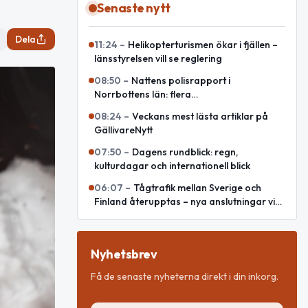
Senaste nytt
Dela
11:24
–
Helikopterturismen ökar i fjällen –
länsstyrelsen vill se reglering
08:50
–
Nattens polisrapport i
Norrbottens län: flera
misshandelsanmälningar och rattfyllerier
08:24
–
Veckans mest lästa artiklar på
GällivareNytt
07:50
–
Dagens rundblick: regn,
kulturdagar och internationell blick
06:07
–
Tågtrafik mellan Sverige och
Finland återupptas – nya anslutningar via
Haparanda
Nyhetsbrev
Få de senaste nyheterna direkt i din inkorg.