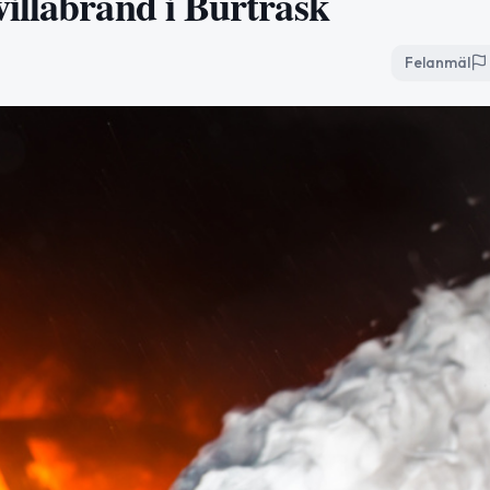
illabrand i Burträsk
Felanmäl