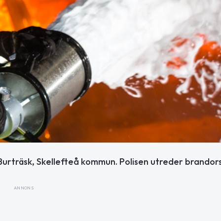
 Burträsk, Skellefteå kommun. Polisen utreder brandor
ANNONS