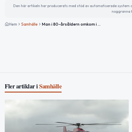
Den här artikeln har producerats med stöd av automatiserade system och 
noggranna k
Hem
Samhälle
Man i 80-årsåldern omkom i villabrand i Burträsk
Fler artiklar i
Samhälle