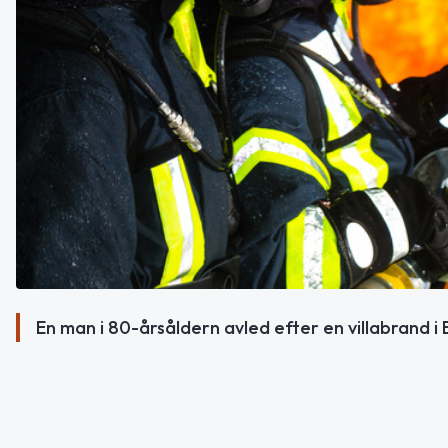
En man i 80-årsåldern avled efter en villabrand i