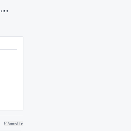
 som
Anmäl fel