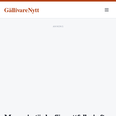
GällivareNytt
ANNONS