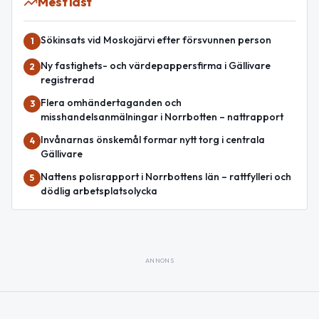
Mest läst
Sökinsats vid Moskojärvi efter försvunnen person
1
Ny fastighets- och värdepappersfirma i Gällivare
2
registrerad
Flera omhändertaganden och
3
misshandelsanmälningar i Norrbotten – nattrapport
Invånarnas önskemål formar nytt torg i centrala
4
Gällivare
Nattens polisrapport i Norrbottens län – rattfylleri och
5
dödlig arbetsplatsolycka
ANNONS