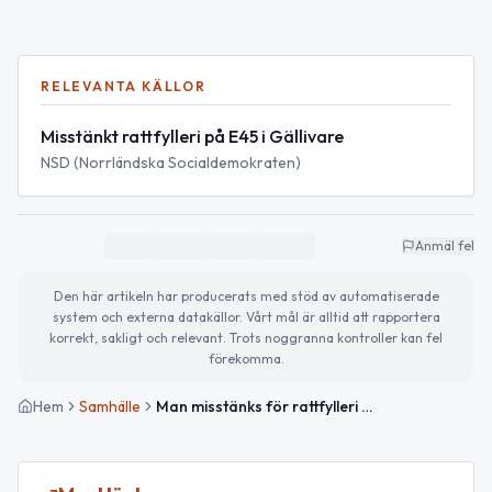
RELEVANTA KÄLLOR
Misstänkt rattfylleri på E45 i Gällivare
NSD (Norrländska Socialdemokraten)
Anmäl fel
Den här artikeln har producerats med stöd av automatiserade
system och externa datakällor. Vårt mål är alltid att rapportera
korrekt, sakligt och relevant. Trots noggranna kontroller kan fel
förekomma.
Hem
Samhälle
Man misstänks för rattfylleri efter vinglig körning på E45 i Gällivare