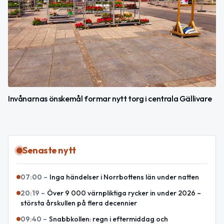
Invånarnas önskemål formar nytt torg i centrala Gällivare
Senaste nytt
07:00
–
Inga händelser i Norrbottens län under natten
20:19
–
Över 9 000 värnpliktiga rycker in under 2026 –
största årskullen på flera decennier
09:40
–
Snabbkollen: regn i eftermiddag och