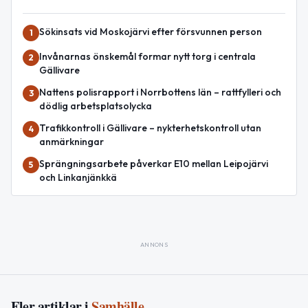
Sökinsats vid Moskojärvi efter försvunnen person
1
Invånarnas önskemål formar nytt torg i centrala
2
Gällivare
Nattens polisrapport i Norrbottens län – rattfylleri och
3
dödlig arbetsplatsolycka
Trafikkontroll i Gällivare – nykterhetskontroll utan
4
anmärkningar
Sprängningsarbete påverkar E10 mellan Leipojärvi
5
och Linkanjänkkä
ANNONS
Fler artiklar i
Samhälle