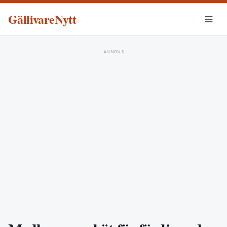
GällivareNytt
ANNONS