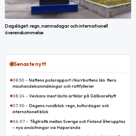
Dagsläget: regn, namnsdagar och internationell
överenskommelse
Senaste nytt
08:50
–
Nattens polisrapport i Norrbottens län: flera
misshandelsanmälningar och rattfyllerier
08:24
–
Veckans mest lästa artiklar på GällivareNytt
07:50
–
Dagens rundblick: regn, kulturdagar och
internationell blick
06:07
–
Tågtrafik mellan Sverige och Finland återupptas
– nya anslutningar via Haparanda