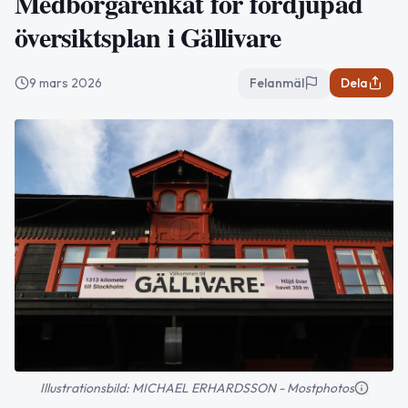
Medborgarenkät för fördjupad
översiktsplan i Gällivare
9 mars 2026
Felanmäl
Dela
Illustrationsbild: MICHAEL ERHARDSSON - Mostphotos