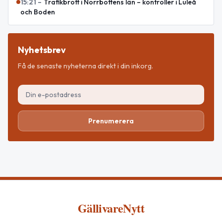
15:21
–
Trafikbrott i Norrbottens län – kontroller i Luleå
och Boden
Nyhetsbrev
Få de senaste nyheterna direkt i din inkorg.
Prenumerera
GällivareNytt