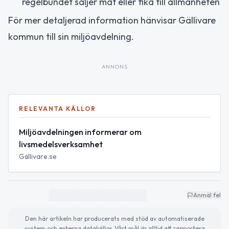
regelbundet säljer mat eller fika till allmänheten
För mer detaljerad information hänvisar Gällivare
kommun till sin miljöavdelning.
ANNONS
RELEVANTA KÄLLOR
Miljöavdelningen informerar om
livsmedelsverksamhet
Gällivare.se
Anmäl fel
Den här artikeln har producerats med stöd av automatiserade
system och externa datakällor. Vårt mål är alltid att rapportera