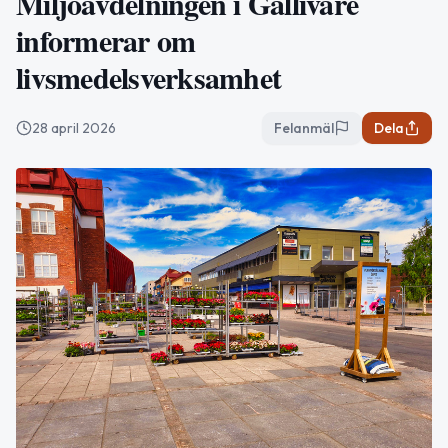
Miljöavdelningen i Gällivare
informerar om
livsmedelsverksamhet
28 april 2026
Felanmäl
Dela