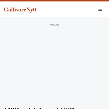
GällivareNytt
ANNONS