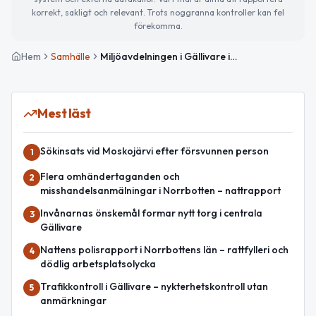
korrekt, sakligt och relevant. Trots noggranna kontroller kan fel
förekomma.
Hem
Samhälle
Miljöavdelningen i Gällivare informerar om livsmedelsverksamhet
Mest läst
Sökinsats vid Moskojärvi efter försvunnen person
1
Flera omhändertaganden och
2
misshandelsanmälningar i Norrbotten – nattrapport
Invånarnas önskemål formar nytt torg i centrala
3
Gällivare
Nattens polisrapport i Norrbottens län – rattfylleri och
4
dödlig arbetsplatsolycka
Trafikkontroll i Gällivare – nykterhetskontroll utan
5
anmärkningar