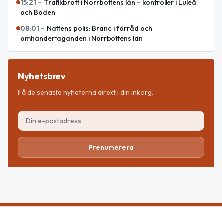
15:21
–
Trafikbrott i Norrbottens län – kontroller i Luleå
och Boden
08:01
–
Nattens polis: Brand i förråd och
omhändertaganden i Norrbottens län
Nyhetsbrev
Få de senaste nyheterna direkt i din inkorg.
Prenumerera