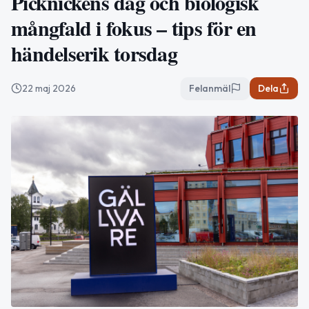
Picknickens dag och biologisk
mångfald i fokus – tips för en
händelserik torsdag
22 maj 2026
Felanmäl
Dela