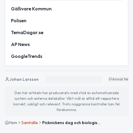
Gällivare Kommun
Polisen
TemaDagar.se
AP News
GoogleTrends
Johan Larsson
Anmäl fel
Den här artikeln har producerats med stöd av automatiserade
system och externa datakällor. Vårt mål är alltid att rapportera
korrekt, sakligt och relevant. Trots noggranna kontroller kan fel
förekomma.
Hem
Samhälle
Picknickens dag och biologisk mångfald i fokus – tips för en händelserik torsdag