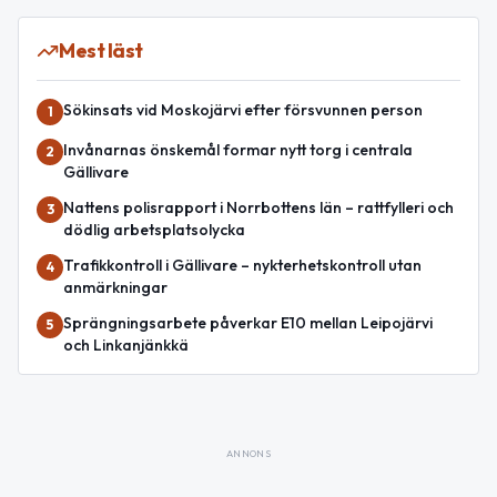
Mest läst
Sökinsats vid Moskojärvi efter försvunnen person
1
Invånarnas önskemål formar nytt torg i centrala
2
Gällivare
Nattens polisrapport i Norrbottens län – rattfylleri och
3
dödlig arbetsplatsolycka
Trafikkontroll i Gällivare – nykterhetskontroll utan
4
anmärkningar
Sprängningsarbete påverkar E10 mellan Leipojärvi
5
och Linkanjänkkä
ANNONS