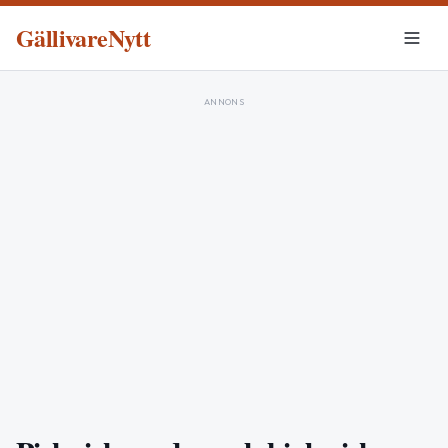
GällivareNytt
ANNONS