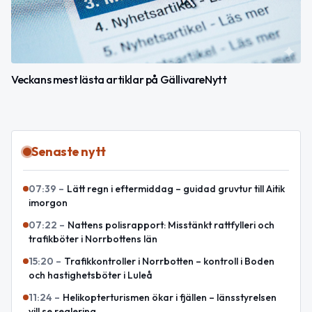
Veckans mest lästa artiklar på GällivareNytt
Senaste nytt
07:39
–
Lätt regn i eftermiddag – guidad gruvtur till Aitik
imorgon
07:22
–
Nattens polisrapport: Misstänkt rattfylleri och
trafikböter i Norrbottens län
15:20
–
Trafikkontroller i Norrbotten – kontroll i Boden
och hastighetsböter i Luleå
11:24
–
Helikopterturismen ökar i fjällen – länsstyrelsen
vill se reglering