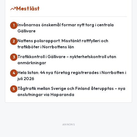
Mest läst
Invånarnas önskemål formar nytt torg i centrala
1
Gällivare
Nattens polisrapport: Misstänkt rattfylleri och
2
trafikböter i Norrbottens län
Trafikkontroll i Gällivare – nykterhetskontroll utan
3
anmärkningar
Hela listan: 44 nya företag registrerades i Norrbotten i
4
juli 2026
Tågtrafik mellan Sverige och Finland återupptas – nya
5
anslutningar via Haparanda
ANNONS