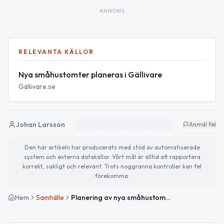
ANNONS
RELEVANTA KÄLLOR
Nya småhustomter planeras i Gällivare
Gällivare.se
Johan Larsson
Anmäl fel
Den här artikeln har producerats med stöd av automatiserade
system och externa datakällor. Vårt mål är alltid att rapportera
korrekt, sakligt och relevant. Trots noggranna kontroller kan fel
förekomma.
Hem
Samhälle
Planering av nya småhustomter i Gällivare påbörjad