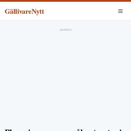
GällivareNytt
ANNONS