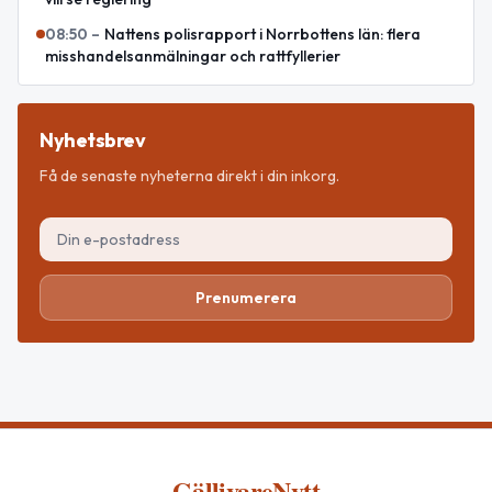
08:50
–
Nattens polisrapport i Norrbottens län: flera
misshandelsanmälningar och rattfyllerier
Nyhetsbrev
Få de senaste nyheterna direkt i din inkorg.
Prenumerera
GällivareNytt