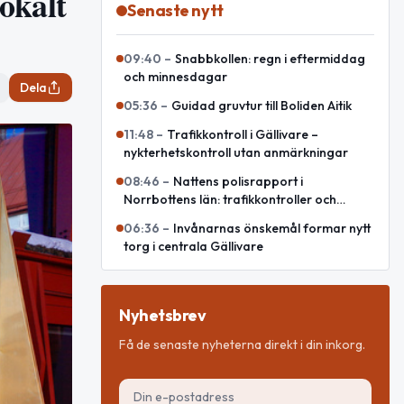
lokalt
Senaste nytt
09:40
–
Snabbkollen: regn i eftermiddag
och minnesdagar
Dela
05:36
–
Guidad gruvtur till Boliden Aitik
11:48
–
Trafikkontroll i Gällivare –
nykterhetskontroll utan anmärkningar
08:46
–
Nattens polisrapport i
Norrbottens län: trafikkontroller och
olycka
06:36
–
Invånarnas önskemål formar nytt
torg i centrala Gällivare
Nyhetsbrev
Få de senaste nyheterna direkt i din inkorg.