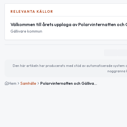
RELEVANTA KÄLLOR
Välkommen till årets upplaga av Polarvinternatten och G
Gällivare kommun
Den här artikeln har producerats med stöd av automatiserade system och 
noggranna k
Hem
Samhälle
Polarvinternatten och Gällivare Pride 2026 – en hyllning till lokalt engagemang