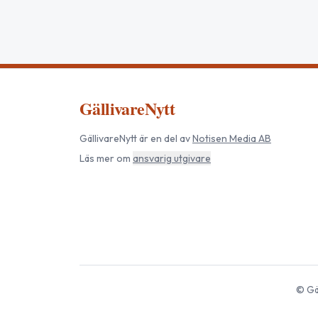
GällivareNytt
GällivareNytt
är en del av
Notisen Media AB
Läs mer om
ansvarig utgivare
©
Gä