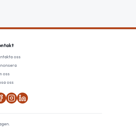
ontakt
ntakta oss
nonsera
 oss
psa oss
agen.