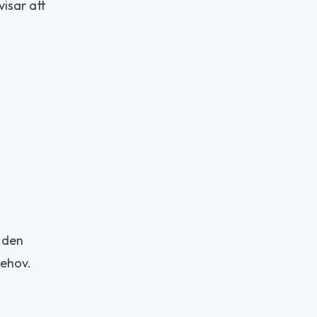
isar att
r den
behov.