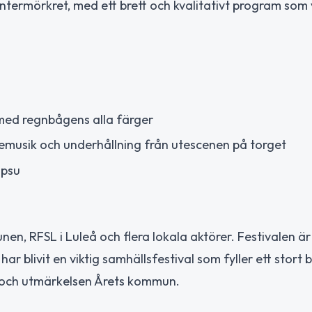
rmörkret, med ett brett och kvalitativt program som v
 med regnbågens alla färger
vemusik och underhållning från utescenen på torget
apsu
en, RFSL i Luleå och flera lokala aktörer. Festivalen ä
ar blivit en viktig samhällsfestival som fyller ett stort 
is och utmärkelsen Årets kommun.