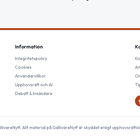
Information
K
Integritetspolicy
Ko
Cookies
An
Användarvillkor
Om
Upphovsrätt och AI
Ti
Debatt & Insändare
llivareNytt
. Allt material på
GällivareNytt
är skyddat enligt upphovsrättsl