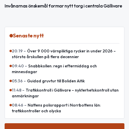
Invånarnas önskemål formar nytt torg i centrala Gällivare
Senaste nytt
20:19
–
Över 9 000 värnpliktiga rycker in under 2026 –
största årskullen på flera decennier
09:40
–
Snabbkollen: regn i eftermiddag och
minnesdagar
05:36
–
Guidad gruvtur till Boliden Aitik
11:48
–
Trafikkontroll i Gällivare – nykterhetskontroll utan
anmärkningar
08:46
–
Nattens polisrapport i Norrbottens län:
trafikkontroller och olycka