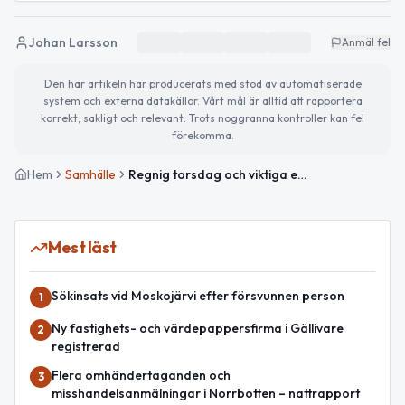
Johan Larsson
Anmäl fel
Den här artikeln har producerats med stöd av automatiserade
system och externa datakällor. Vårt mål är alltid att rapportera
korrekt, sakligt och relevant. Trots noggranna kontroller kan fel
förekomma.
Hem
Samhälle
Regnig torsdag och viktiga evenemang på gång
Mest läst
Sökinsats vid Moskojärvi efter försvunnen person
1
Ny fastighets- och värdepappersfirma i Gällivare
2
registrerad
Flera omhändertaganden och
3
misshandelsanmälningar i Norrbotten – nattrapport