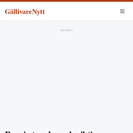
GällivareNytt
ANNONS