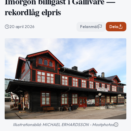
Imorgon billigast i Gällivare —
rekordlåg elpris
20 april 2026
Felanmäl
Dela
Illustrationsbild: MICHAEL ERHARDSSON - Mostphotos