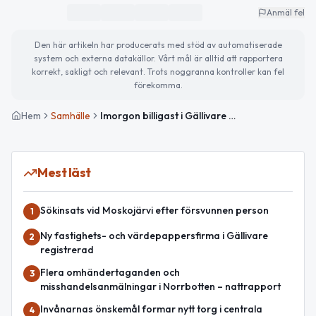
Anmäl fel
Den här artikeln har producerats med stöd av automatiserade
system och externa datakällor. Vårt mål är alltid att rapportera
korrekt, sakligt och relevant. Trots noggranna kontroller kan fel
förekomma.
Hem
Samhälle
Imorgon billigast i Gällivare — rekordlåg elpris
Mest läst
Sökinsats vid Moskojärvi efter försvunnen person
1
Ny fastighets- och värdepappersfirma i Gällivare
2
registrerad
Flera omhändertaganden och
3
misshandelsanmälningar i Norrbotten – nattrapport
Invånarnas önskemål formar nytt torg i centrala
4