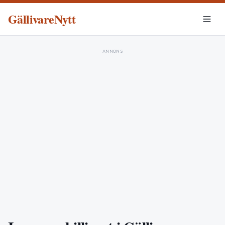
GällivareNytt
ANNONS