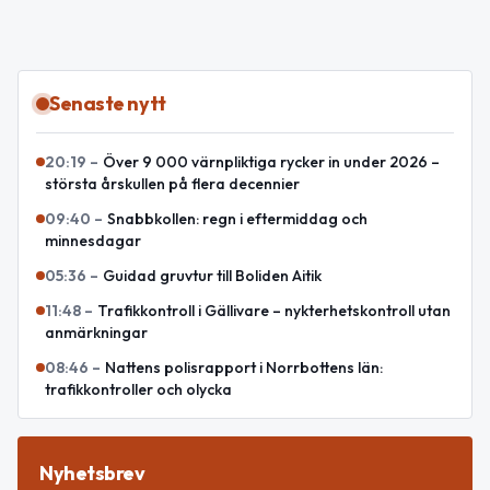
Senaste nytt
20:19
–
Över 9 000 värnpliktiga rycker in under 2026 –
största årskullen på flera decennier
09:40
–
Snabbkollen: regn i eftermiddag och
minnesdagar
05:36
–
Guidad gruvtur till Boliden Aitik
11:48
–
Trafikkontroll i Gällivare – nykterhetskontroll utan
anmärkningar
08:46
–
Nattens polisrapport i Norrbottens län:
trafikkontroller och olycka
Nyhetsbrev