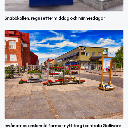
Snabbkollen: regn i eftermiddag och minnesdagar
Invånarnas önskemål formar nytt torg i centrala Gällivare