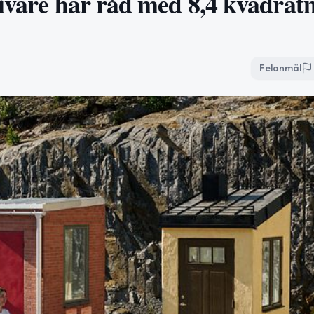
livare har råd med 8,4 kvadrat
Felanmäl