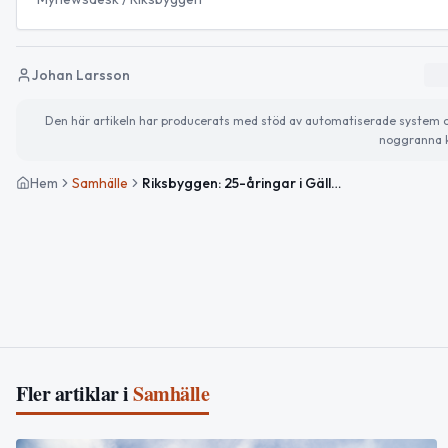
Johan Larsson
Den här artikeln har producerats med stöd av automatiserade system och 
noggranna k
Hem
Samhälle
Riksbyggen: 25-åringar i Gällivare har råd med 8,4 kvadratmeter bostadsrätt
Fler artiklar i
Samhälle