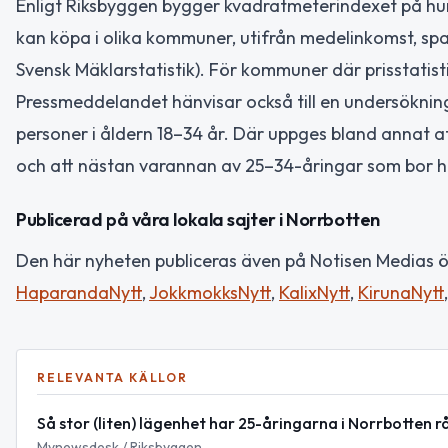
Enligt Riksbyggen bygger kvadratmeterindexet på hu
kan köpa i olika kommuner, utifrån medelinkomst, spar
Svensk Mäklarstatistik). För kommuner där prisstatist
Pressmeddelandet hänvisar också till en undersöknin
personer i åldern 18–34 år. Där uppges bland annat at
och att nästan varannan av 25–34-åringar som bor
Publicerad på våra lokala sajter i Norrbotten
Den här nyheten publiceras även på Notisen Medias öv
HaparandaNytt
,
JokkmokksNytt
,
KalixNytt
,
KirunaNytt
RELEVANTA KÄLLOR
Så stor (liten) lägenhet har 25-åringarna i Norrbotten 
Mynewsdesk / Riksbyggen