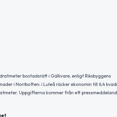
adratmeter bostadsrätt i Gällivare, enligt Riksbyggens
nader i Norrbotten: i Luleå räcker ekonomin till 6,4 kva
ratmeter. Uppgifterna kommer från ett pressmeddeland
net