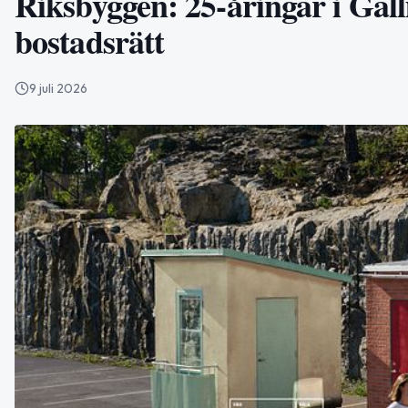
Riksbyggen: 25-åringar i Gäl
bostadsrätt
9 juli 2026