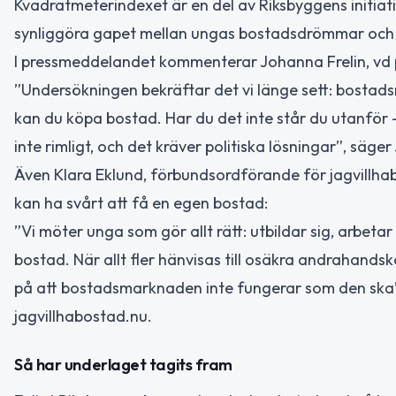
Kvadratmeterindexet är en del av Riksbyggens initiat
synliggöra gapet mellan ungas bostadsdrömmar och 
I pressmeddelandet kommenterar Johanna Frelin, vd p
”Undersökningen bekräftar det vi länge sett: bostads
kan du köpa bostad. Har du det inte står du utanför –
inte rimligt, och det kräver politiska lösningar”, säge
Även Klara Eklund, förbundsordförande för jagvillhab
kan ha svårt att få en egen bostad:
”Vi möter unga som gör allt rätt: utbildar sig, arbeta
bostad. När allt fler hänvisas till osäkra andrahandsk
på att bostadsmarknaden inte fungerar som den ska”
jagvillhabostad.nu.
Så har underlaget tagits fram