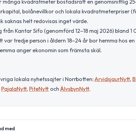
r många kvadratmeter bostadsrätt en genomsnittlig 25
kapital, bolånevillkor och lokala kvadratmeterpriser (f
ik saknas helt redovisas inget värde.
g från Kantar Sifo (genomförd 12–18 maj 2026) bland 1 
t var tredje person i åldern 18–24 år bor hemma hos en 
 hemma anger ekonomin som främsta skäl.
riga lokala nyhetssajter i Norrbotten:
ArvidsjaurNytt
,
B
,
PajalaNytt
,
PiteNytt
och
ÄlvsbynNytt
.
råd med