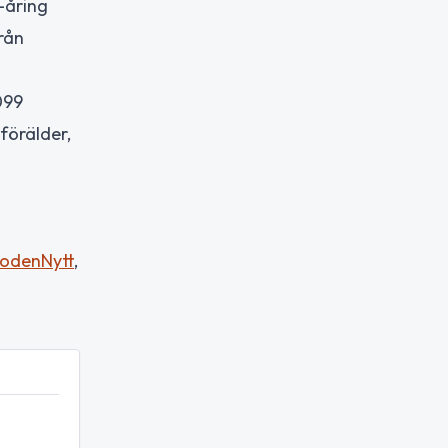
-åring
rån
099
förälder,
odenNytt
,