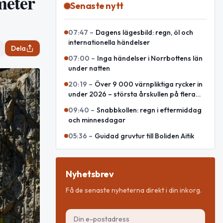
meter
Senaste nytt
07:47
–
Dagens lägesbild: regn, öl och
internationella händelser
Dela
07:00
–
Inga händelser i Norrbottens län
under natten
20:19
–
Över 9 000 värnpliktiga rycker in
under 2026 – största årskullen på flera
decennier
09:40
–
Snabbkollen: regn i eftermiddag
och minnesdagar
05:36
–
Guidad gruvtur till Boliden Aitik
Nyhetsbrev
Få de senaste nyheterna direkt i din inkorg.