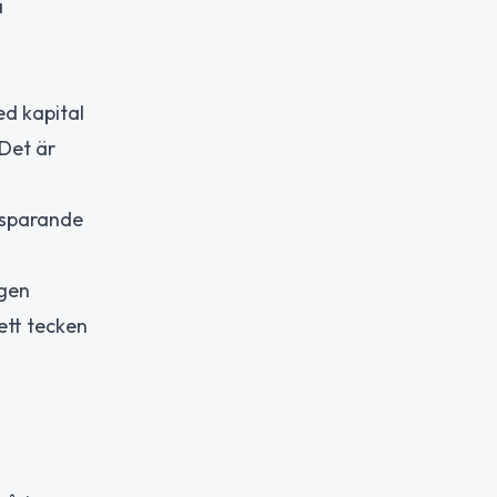
a
ed kapital
 Det är
h sparande
egen
 ett tecken