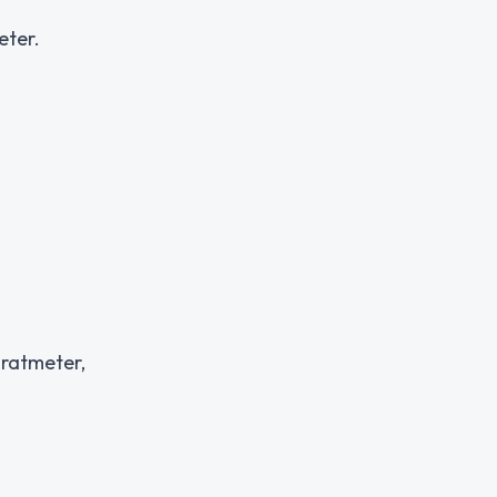
eter.
dratmeter,