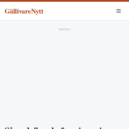
GällivareNytt
ANNONS