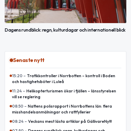
Dagens rundblick: regn, kulturdagar och internationell blick
Senaste nytt
15:20
–
Trafikkontroller i Norrbotten – kontroll i Boden
och hastighetsböter i Luleå
11:24
–
Helikopterturismen ökar i fjällen – länsstyrelsen
vill se reglering
08:50
–
Nattens polisrapport i Norrbottens län: flera
misshandelsanmälningar och rattfyllerier
08:24
–
Veckans mest lästa artiklar på GällivareNytt
07:50
–
Dagens rundblick: regn, kulturdagar och