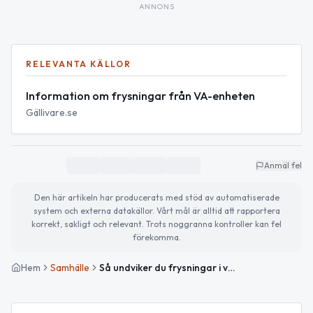
ANNONS
RELEVANTA KÄLLOR
Information om frysningar från VA-enheten
Gällivare.se
Anmäl fel
Den här artikeln har producerats med stöd av automatiserade
system och externa datakällor. Vårt mål är alltid att rapportera
korrekt, sakligt och relevant. Trots noggranna kontroller kan fel
förekomma.
Hem
Samhälle
Så undviker du frysningar i vattenledningarna – råd från Gällivare kommun