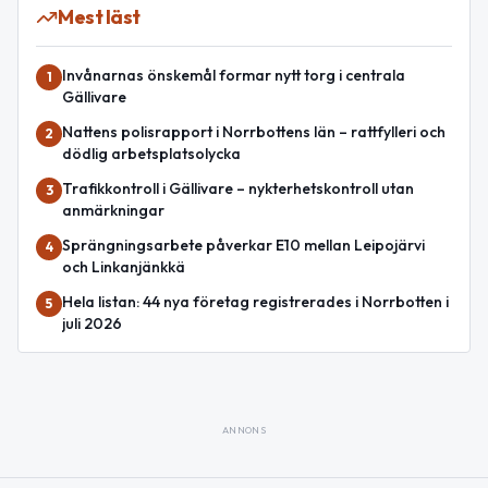
Mest läst
Invånarnas önskemål formar nytt torg i centrala
1
Gällivare
Nattens polisrapport i Norrbottens län – rattfylleri och
2
dödlig arbetsplatsolycka
Trafikkontroll i Gällivare – nykterhetskontroll utan
3
anmärkningar
Sprängningsarbete påverkar E10 mellan Leipojärvi
4
och Linkanjänkkä
Hela listan: 44 nya företag registrerades i Norrbotten i
5
juli 2026
ANNONS