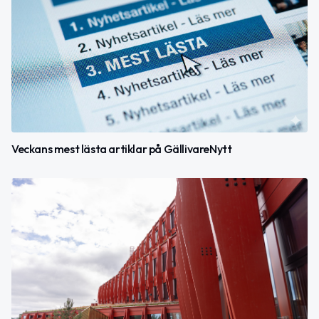
Veckans mest lästa artiklar på GällivareNytt