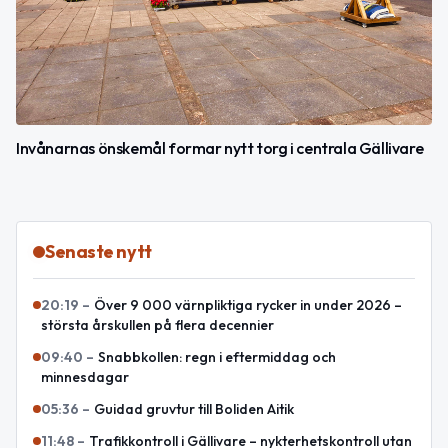
Invånarnas önskemål formar nytt torg i centrala Gällivare
Senaste nytt
20:19
–
Över 9 000 värnpliktiga rycker in under 2026 –
största årskullen på flera decennier
09:40
–
Snabbkollen: regn i eftermiddag och
minnesdagar
05:36
–
Guidad gruvtur till Boliden Aitik
11:48
–
Trafikkontroll i Gällivare – nykterhetskontroll utan