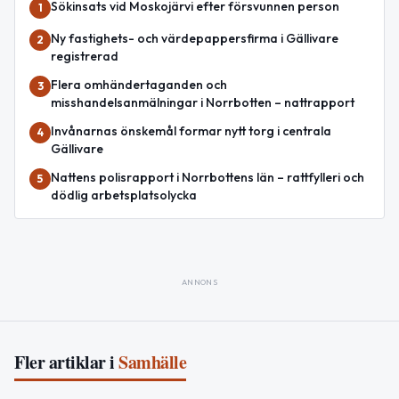
Sökinsats vid Moskojärvi efter försvunnen person
1
Ny fastighets- och värdepappersfirma i Gällivare
2
registrerad
Flera omhändertaganden och
3
misshandelsanmälningar i Norrbotten – nattrapport
Invånarnas önskemål formar nytt torg i centrala
4
Gällivare
Nattens polisrapport i Norrbottens län – rattfylleri och
5
dödlig arbetsplatsolycka
ANNONS
Fler artiklar i
Samhälle