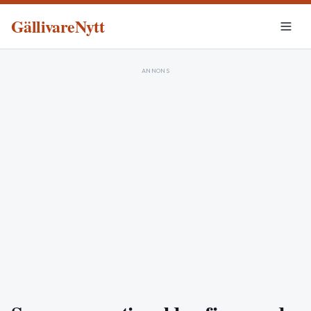
GällivareNytt
ANNONS