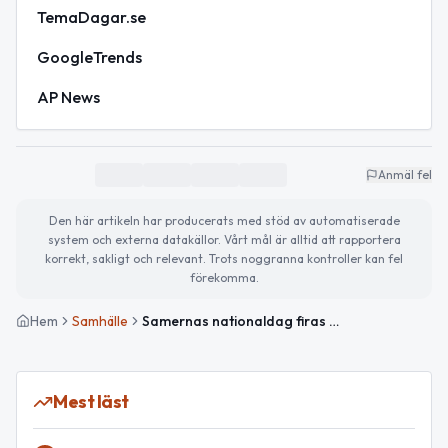
TemaDagar.se
GoogleTrends
AP News
Anmäl fel
Den här artikeln har producerats med stöd av automatiserade
system och externa datakällor. Vårt mål är alltid att rapportera
korrekt, sakligt och relevant. Trots noggranna kontroller kan fel
förekomma.
Hem
Samhälle
Samernas nationaldag firas med klar vinterdag i Gällivare
Mest läst