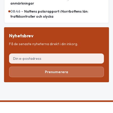
anmärkningar
08:46
–
Nattens polisrapport i Norrbottens län:
trafikkontroller och olycka
Nyhetsbrev
Få de senaste nyheterna direkt i din inkorg.
Prenumerera