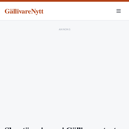
GällivareNytt
ANNONS