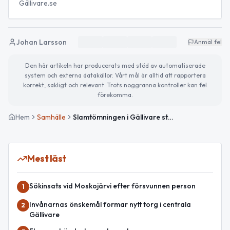
Gällivare.se
Johan Larsson
Anmäl fel
Den här artikeln har producerats med stöd av automatiserade
system och externa datakällor. Vårt mål är alltid att rapportera
korrekt, sakligt och relevant. Trots noggranna kontroller kan fel
förekomma.
Hem
Samhälle
Slamtömningen i Gällivare startar vecka 22 – viktiga förberedelser
Mest läst
Sökinsats vid Moskojärvi efter försvunnen person
1
Invånarnas önskemål formar nytt torg i centrala
2
Gällivare