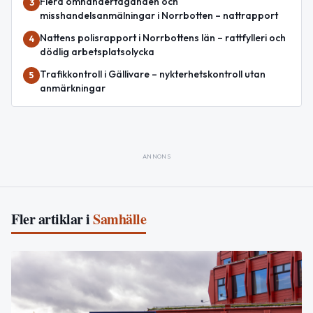
Flera omhändertaganden och
3
misshandelsanmälningar i Norrbotten – nattrapport
Nattens polisrapport i Norrbottens län – rattfylleri och
4
dödlig arbetsplatsolycka
Trafikkontroll i Gällivare – nykterhetskontroll utan
5
anmärkningar
ANNONS
Fler artiklar i
Samhälle