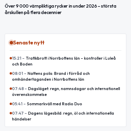
Över 9 000 värnpliktiga rycker in under 2026 – största
årskullen på flera decennier
Senaste nytt
15:21
–
Trafikbrott i Norrbottens län – kontroller i Luleå
och Boden
08:01
–
Nattens polis: Brand i förråd och
omhändertaganden i Norrbottens län
07:48
–
Dagsläget: regn, namnsdagar och internationell
överenskommelse
05:41
–
Sommarkväll med Radio Duo
07:47
–
Dagens lägesbild: regn, öl och internationella
händelser