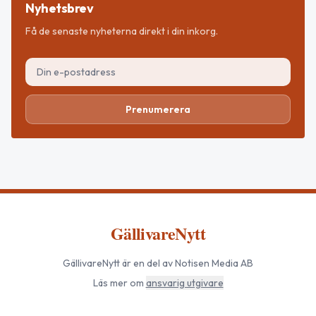
Nyhetsbrev
Få de senaste nyheterna direkt i din inkorg.
Prenumerera
GällivareNytt
GällivareNytt
är en del av Notisen Media AB
Läs mer om
ansvarig utgivare