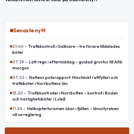
Senaste nytt
21:40
–
Trafikkontroll i Gällivare – tre förare tilldelades
böter
07:39
–
Lätt regn i eftermiddag – guidad gruvtur till Aitik
imorgon
07:22
–
Nattens polisrapport: Misstänkt rattfylleri och
trafikböter i Norrbottens län
15:20
–
Trafikkontroller i Norrbotten – kontroll i Boden
och hastighetsböter i Luleå
11:24
–
Helikopterturismen ökar i fjällen – länsstyrelsen
vill se reglering