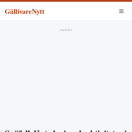
GällivareNytt
ANNONS