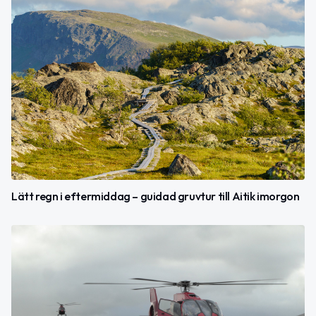
Lätt regn i eftermiddag – guidad gruvtur till Aitik imorgon