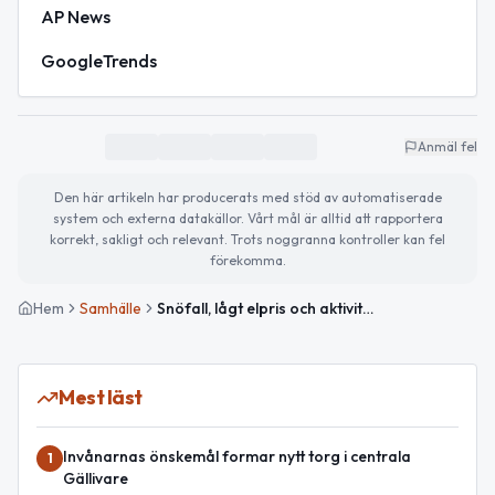
AP News
GoogleTrends
Anmäl fel
Den här artikeln har producerats med stöd av automatiserade
system och externa datakällor. Vårt mål är alltid att rapportera
korrekt, sakligt och relevant. Trots noggranna kontroller kan fel
förekomma.
Hem
Samhälle
Snöfall, lågt elpris och aktiviteter i fokus
Mest läst
Invånarnas önskemål formar nytt torg i centrala
1
Gällivare