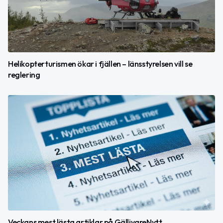
Helikopterturismen ökar i fjällen – länsstyrelsen vill se
reglering
Veckans mest lästa artiklar på GällivareNytt