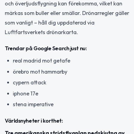
och överljudsflygning kan förekomma, vilket kan
märkas som buller eller smällar. Drönarregler gäller
som vanligt – håll dig uppdaterad via
Luftfartsverkets drönarkarta.
Trendar på Google Search just nu:
real madrid mot getafe
örebro mot hammarby
cypern attack
iphone 17e
stena imperative
Världsnyheter i korthet:
Tre amerikanska stridsflygplan nedskjutna av