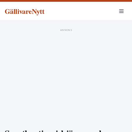
GällivareNytt
ANNONS