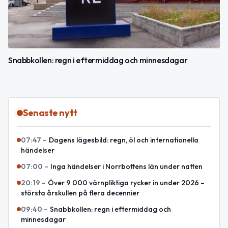
Snabbkollen: regn i eftermiddag och minnesdagar
Senaste nytt
07:47
–
Dagens lägesbild: regn, öl och internationella
händelser
07:00
–
Inga händelser i Norrbottens län under natten
20:19
–
Över 9 000 värnpliktiga rycker in under 2026 –
största årskullen på flera decennier
09:40
–
Snabbkollen: regn i eftermiddag och
minnesdagar