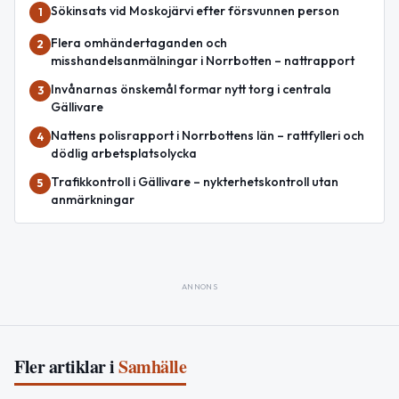
Sökinsats vid Moskojärvi efter försvunnen person
1
Flera omhändertaganden och
2
misshandelsanmälningar i Norrbotten – nattrapport
Invånarnas önskemål formar nytt torg i centrala
3
Gällivare
Nattens polisrapport i Norrbottens län – rattfylleri och
4
dödlig arbetsplatsolycka
Trafikkontroll i Gällivare – nykterhetskontroll utan
5
anmärkningar
ANNONS
Fler artiklar i
Samhälle