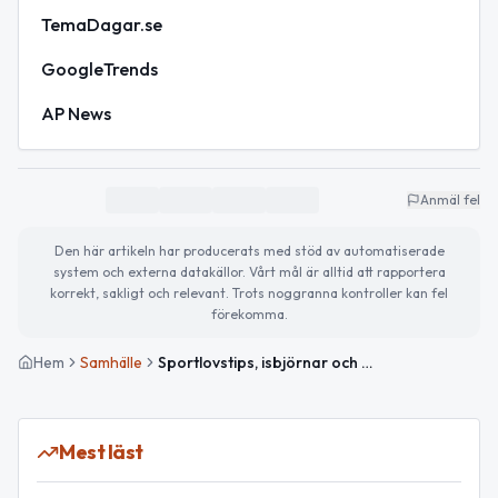
TemaDagar.se
GoogleTrends
AP News
Anmäl fel
Den här artikeln har producerats med stöd av automatiserade
system och externa datakällor. Vårt mål är alltid att rapportera
korrekt, sakligt och relevant. Trots noggranna kontroller kan fel
förekomma.
Hem
Samhälle
Sportlovstips, isbjörnar och aktuella händelser
Mest läst