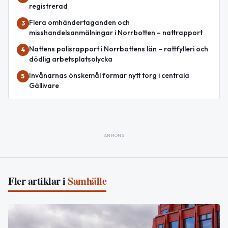
registrerad
Flera omhändertaganden och
3
misshandelsanmälningar i Norrbotten – nattrapport
Nattens polisrapport i Norrbottens län – rattfylleri och
4
dödlig arbetsplatsolycka
Invånarnas önskemål formar nytt torg i centrala
5
Gällivare
ANNONS
Fler artiklar i
Samhälle