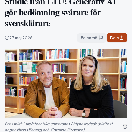
Studie från LTU: Generativ AI
gör bedömning svårare för
svensklärare
27 maj 2026
Felanmäl
Dela
Pressbild: Luleå tekniska universitet / Mynewsdesk (bildtext
anger Niclas Ekberg och Caroline Graeske)