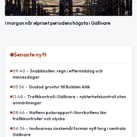
I morgon når elpriset periodens högsta i Gällivare
Senaste nytt
09:40
–
Snabbkollen: regn i eftermiddag och
minnesdagar
05:36
–
Guidad gruvtur till Boliden Aitik
11:48
–
Trafikkontroll i Gällivare – nykterhetskontroll utan
anmärkningar
08:46
–
Nattens polisrapport i Norrbottens län:
trafikkontroller och olycka
06:36
–
Invånarnas önskemål formar nytt torg i centrala
Gällivare