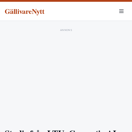
GällivareNytt
ANNONS