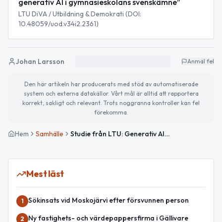
generativ AI i gymnasieskolans svenskämne”
LTU DiVA / Utbildning & Demokrati (DOI:
10.48059/uod.v34i2.2361)
Johan Larsson
Anmäl fel
Den här artikeln har producerats med stöd av automatiserade
system och externa datakällor. Vårt mål är alltid att rapportera
korrekt, sakligt och relevant. Trots noggranna kontroller kan fel
förekomma.
Hem
Samhälle
Studie från LTU: Generativ AI gör bedömning svårare för svensklärare
Mest läst
Sökinsats vid Moskojärvi efter försvunnen person
1
Ny fastighets- och värdepappersfirma i Gällivare
2