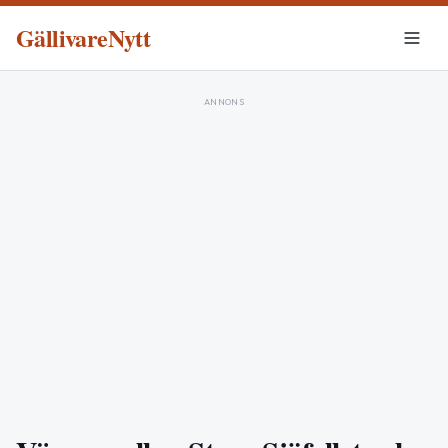
GällivareNytt
ANNONS