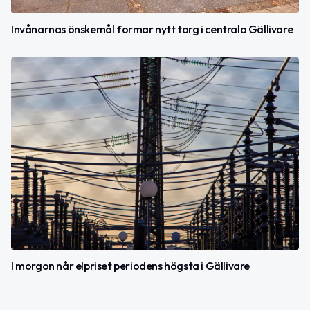
Invånarnas önskemål formar nytt torg i centrala Gällivare
I morgon når elpriset periodens högsta i Gällivare