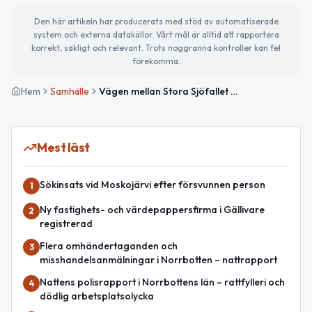
Den här artikeln har producerats med stöd av automatiserade
system och externa datakällor. Vårt mål är alltid att rapportera
korrekt, sakligt och relevant. Trots noggranna kontroller kan fel
förekomma.
Hem
Samhälle
Vägen mellan Stora Sjöfallet och Ritsem öppnad efter ras
Mest läst
Sökinsats vid Moskojärvi efter försvunnen person
1
Ny fastighets- och värdepappersfirma i Gällivare
2
registrerad
Flera omhändertaganden och
3
misshandelsanmälningar i Norrbotten – nattrapport
Nattens polisrapport i Norrbottens län – rattfylleri och
4
dödlig arbetsplatsolycka