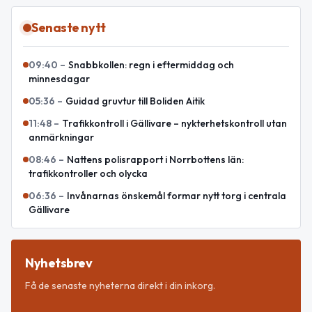
Senaste nytt
09:40
–
Snabbkollen: regn i eftermiddag och
minnesdagar
05:36
–
Guidad gruvtur till Boliden Aitik
11:48
–
Trafikkontroll i Gällivare – nykterhetskontroll utan
anmärkningar
08:46
–
Nattens polisrapport i Norrbottens län:
trafikkontroller och olycka
06:36
–
Invånarnas önskemål formar nytt torg i centrala
Gällivare
Nyhetsbrev
Få de senaste nyheterna direkt i din inkorg.