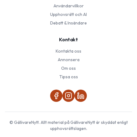
Användarvillkor
Upphovsrätt och AI
Debatt & Insändare
Kontakt
Kontakta oss
Annonsera
Om oss
Tipsa oss
©
GällivareNytt
. Allt material på
GällivareNytt
är skyddat enligt
upphovsrättslagen.