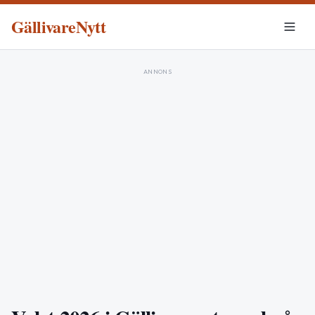
GällivareNytt
ANNONS