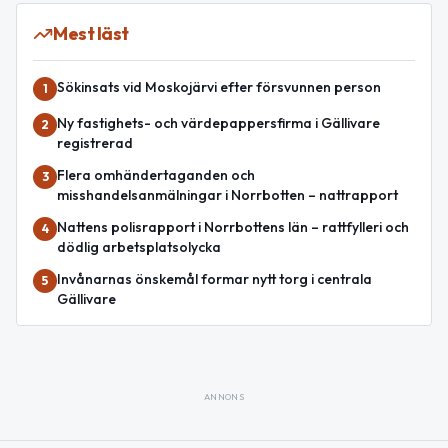
Mest läst
Sökinsats vid Moskojärvi efter försvunnen person
1
Ny fastighets- och värdepappersfirma i Gällivare
2
registrerad
Flera omhändertaganden och
3
misshandelsanmälningar i Norrbotten – nattrapport
Nattens polisrapport i Norrbottens län – rattfylleri och
4
dödlig arbetsplatsolycka
Invånarnas önskemål formar nytt torg i centrala
5
Gällivare
ANNONS