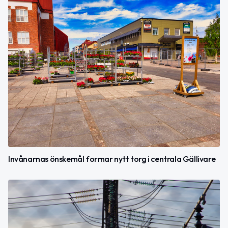
Invånarnas önskemål formar nytt torg i centrala Gällivare