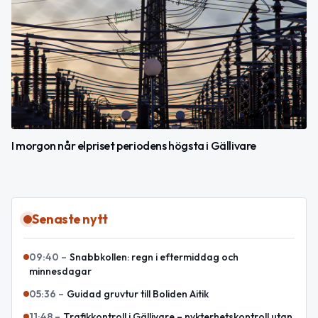
I morgon når elpriset periodens högsta i Gällivare
Senaste nytt
09:40
–
Snabbkollen: regn i eftermiddag och
minnesdagar
05:36
–
Guidad gruvtur till Boliden Aitik
11:48
–
Trafikkontroll i Gällivare – nykterhetskontroll utan