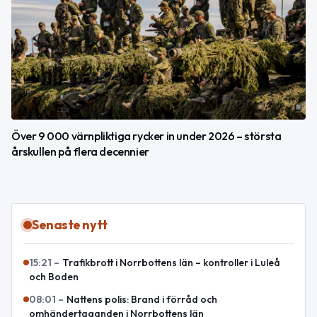
Över 9 000 värnpliktiga rycker in under 2026 – största
årskullen på flera decennier
Senaste nytt
15:21
–
Trafikbrott i Norrbottens län – kontroller i Luleå
och Boden
08:01
–
Nattens polis: Brand i förråd och
omhändertaganden i Norrbottens län