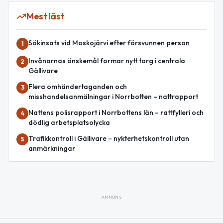
Mest läst
Sökinsats vid Moskojärvi efter försvunnen person
1
Invånarnas önskemål formar nytt torg i centrala
2
Gällivare
Flera omhändertaganden och
3
misshandelsanmälningar i Norrbotten – nattrapport
Nattens polisrapport i Norrbottens län – rattfylleri och
4
dödlig arbetsplatsolycka
Trafikkontroll i Gällivare – nykterhetskontroll utan
5
anmärkningar
ANNONS