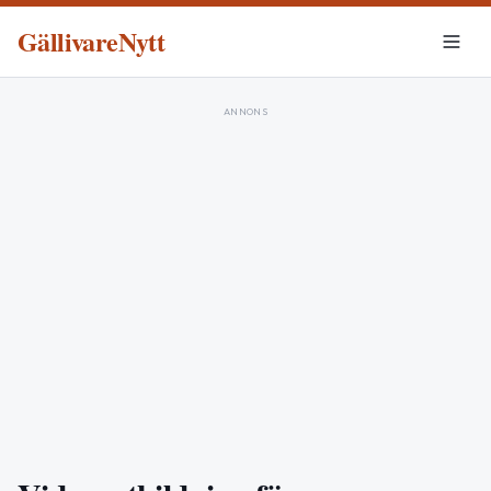
GällivareNytt
ANNONS