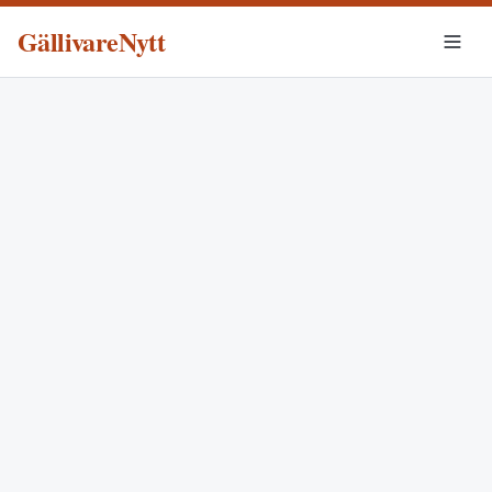
GällivareNytt