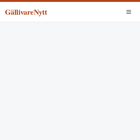
GällivareNytt