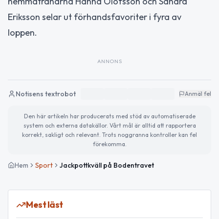
hemmatränarna Hanna Olofsson och Sandra
Eriksson selar ut förhandsfavoriter i fyra av
loppen.
ANNONS
Notisens textrobot
Anmäl fel
Den här artikeln har producerats med stöd av automatiserade
system och externa datakällor. Vårt mål är alltid att rapportera
korrekt, sakligt och relevant. Trots noggranna kontroller kan fel
förekomma.
Hem
Sport
Jackpottkväll på Bodentravet
Mest läst