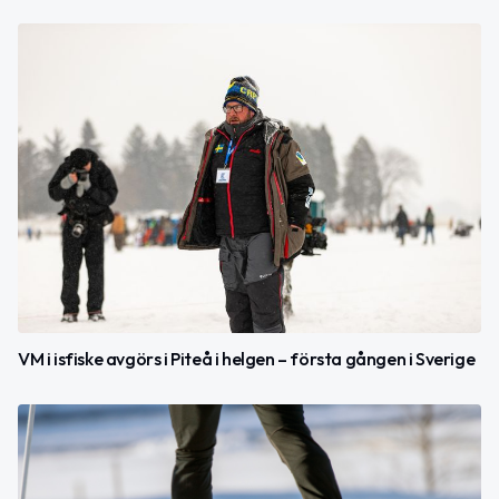
VM i isfiske avgörs i Piteå i helgen – första gången i Sverige