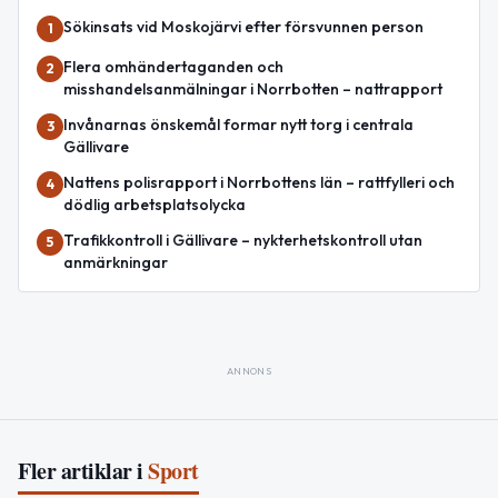
Sökinsats vid Moskojärvi efter försvunnen person
1
Flera omhändertaganden och
2
misshandelsanmälningar i Norrbotten – nattrapport
Invånarnas önskemål formar nytt torg i centrala
3
Gällivare
Nattens polisrapport i Norrbottens län – rattfylleri och
4
dödlig arbetsplatsolycka
Trafikkontroll i Gällivare – nykterhetskontroll utan
5
anmärkningar
ANNONS
Fler artiklar i
Sport