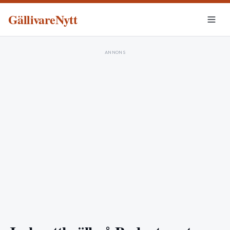
GällivareNytt
ANNONS