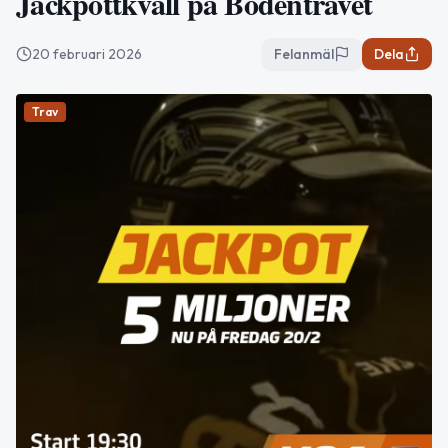
Jackpottkväll på Bodentravet
20 februari 2026
Felanmäl
Dela
Trav