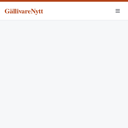
GällivareNytt