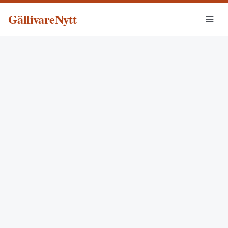
GällivareNytt