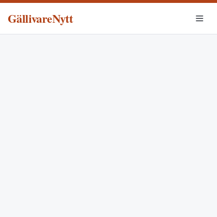
GällivareNytt