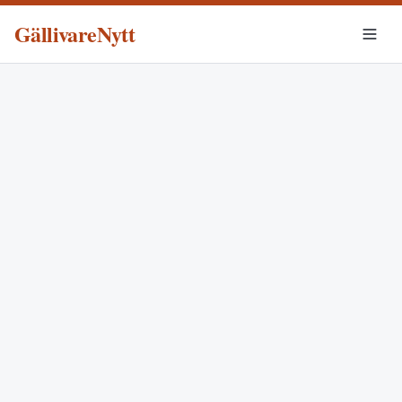
GällivareNytt