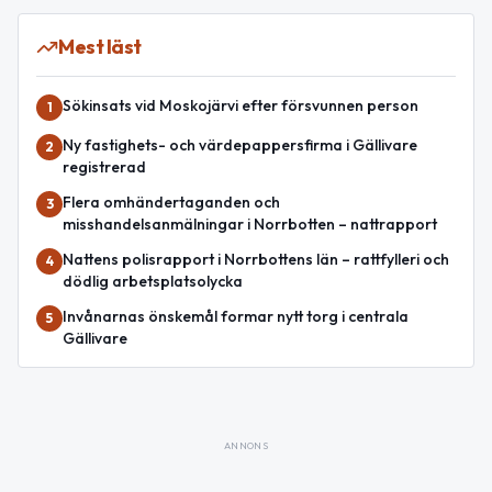
Mest läst
Sökinsats vid Moskojärvi efter försvunnen person
1
Ny fastighets- och värdepappersfirma i Gällivare
2
registrerad
Flera omhändertaganden och
3
misshandelsanmälningar i Norrbotten – nattrapport
Nattens polisrapport i Norrbottens län – rattfylleri och
4
dödlig arbetsplatsolycka
Invånarnas önskemål formar nytt torg i centrala
5
Gällivare
ANNONS