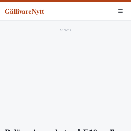
GällivareNytt
ANNONS