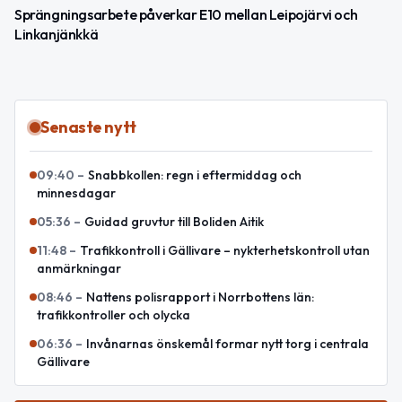
Sprängningsarbete påverkar E10 mellan Leipojärvi och
Linkanjänkkä
Senaste nytt
09:40
–
Snabbkollen: regn i eftermiddag och
minnesdagar
05:36
–
Guidad gruvtur till Boliden Aitik
11:48
–
Trafikkontroll i Gällivare – nykterhetskontroll utan
anmärkningar
08:46
–
Nattens polisrapport i Norrbottens län:
trafikkontroller och olycka
06:36
–
Invånarnas önskemål formar nytt torg i centrala
Gällivare