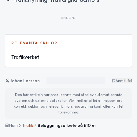
ANNONS
RELEVANTA KÄLLOR
Trafikverket
Johan Larsson
Anmäl fel
Den här artikeln har producerats med stöd av automatiserade
system och externa datakällor. Vårt mål är alltid att rapportera
korrekt, sakligt och relevant. Trots noggranna kontroller kan fel
förekomma.
Hem
Trafik
Beläggningsarbete på E10 mellan Muorjevaara och Leipijoki med stor påverkan på trafiken