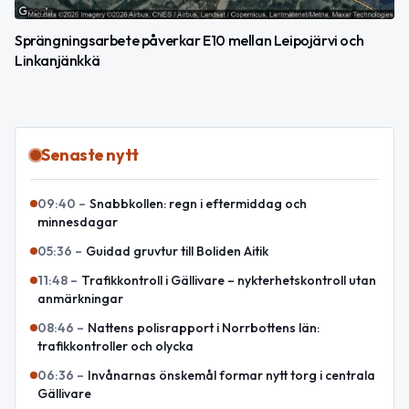
Sprängningsarbete påverkar E10 mellan Leipojärvi och
Linkanjänkkä
Senaste nytt
09:40
–
Snabbkollen: regn i eftermiddag och
minnesdagar
05:36
–
Guidad gruvtur till Boliden Aitik
11:48
–
Trafikkontroll i Gällivare – nykterhetskontroll utan
anmärkningar
08:46
–
Nattens polisrapport i Norrbottens län:
trafikkontroller och olycka
06:36
–
Invånarnas önskemål formar nytt torg i centrala
Gällivare