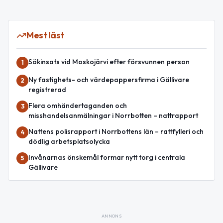
Mest läst
Sökinsats vid Moskojärvi efter försvunnen person
1
Ny fastighets- och värdepappersfirma i Gällivare
2
registrerad
Flera omhändertaganden och
3
misshandelsanmälningar i Norrbotten – nattrapport
Nattens polisrapport i Norrbottens län – rattfylleri och
4
dödlig arbetsplatsolycka
Invånarnas önskemål formar nytt torg i centrala
5
Gällivare
ANNONS