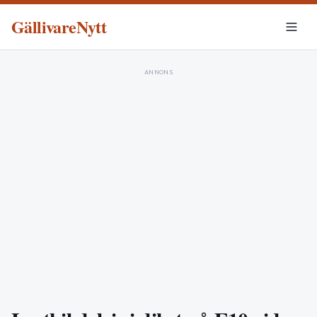
GällivareNytt
ANNONS