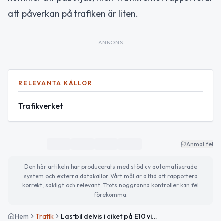
att påverkan på trafiken är liten.
ANNONS
RELEVANTA KÄLLOR
Trafikverket
Anmäl fel
Den här artikeln har producerats med stöd av automatiserade
system och externa datakällor. Vårt mål är alltid att rapportera
korrekt, sakligt och relevant. Trots noggranna kontroller kan fel
förekomma.
Hem
Trafik
Lastbil delvis i diket på E10 vid Muorjevaara – bärgning pågår