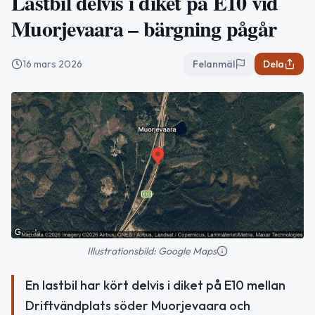
Lastbil delvis i diket på E10 vid
Muorjevaara – bärgning pågår
16 mars 2026
Felanmäl
Dela
Illustrationsbild: Google Maps
En lastbil har kört delvis i diket på E10 mellan
Driftvändplats söder Muorjevaara och