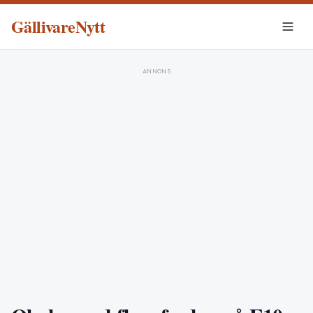
GällivareNytt
ANNONS