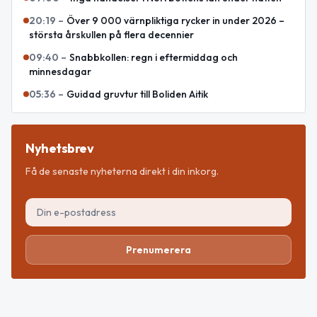
20:19
–
Över 9 000 värnpliktiga rycker in under 2026 –
största årskullen på flera decennier
09:40
–
Snabbkollen: regn i eftermiddag och
minnesdagar
05:36
–
Guidad gruvtur till Boliden Aitik
Nyhetsbrev
Få de senaste nyheterna direkt i din inkorg.
Prenumerera