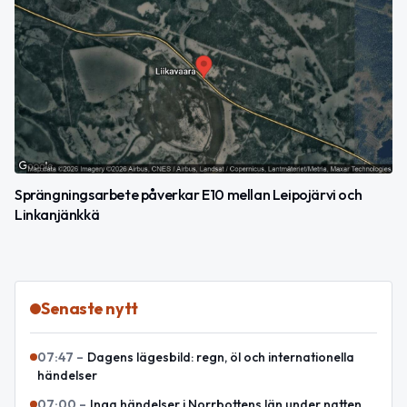
Sprängningsarbete påverkar E10 mellan Leipojärvi och
Linkanjänkkä
Senaste nytt
07:47
–
Dagens lägesbild: regn, öl och internationella
händelser
07:00
–
Inga händelser i Norrbottens län under natten