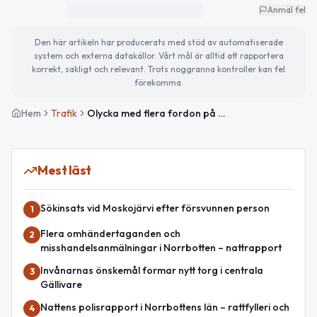
Anmäl fel
Den här artikeln har producerats med stöd av automatiserade
system och externa datakällor. Vårt mål är alltid att rapportera
korrekt, sakligt och relevant. Trots noggranna kontroller kan fel
förekomma.
Hem
Trafik
Olycka med flera fordon på E10 söder om Muorjevaara
Mest läst
Sökinsats vid Moskojärvi efter försvunnen person
1
Flera omhändertaganden och
2
misshandelsanmälningar i Norrbotten – nattrapport
Invånarnas önskemål formar nytt torg i centrala
3
Gällivare
Nattens polisrapport i Norrbottens län – rattfylleri och
4