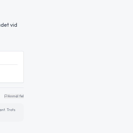
ådet vid
Anmäl fel
ant. Trots