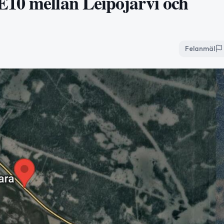
E10 mellan Leipojärvi och
Felanmäl