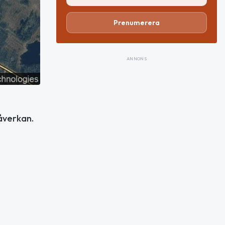
Prenumerera
ANNONS
åverkan.