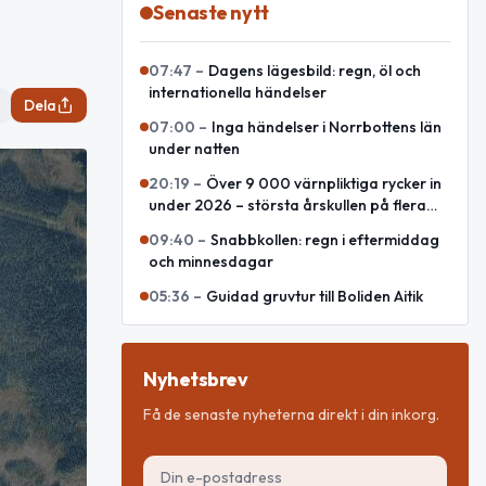
Senaste nytt
07:47
–
Dagens lägesbild: regn, öl och
internationella händelser
Dela
07:00
–
Inga händelser i Norrbottens län
under natten
20:19
–
Över 9 000 värnpliktiga rycker in
under 2026 – största årskullen på flera
decennier
09:40
–
Snabbkollen: regn i eftermiddag
och minnesdagar
05:36
–
Guidad gruvtur till Boliden Aitik
Nyhetsbrev
Få de senaste nyheterna direkt i din inkorg.