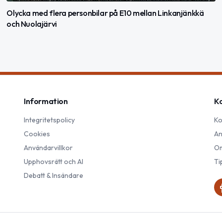
Olycka med flera personbilar på E10 mellan Linkanjänkkä
och Nuolajärvi
Information
K
Integritetspolicy
Ko
Cookies
An
Användarvillkor
Om
Upphovsrätt och AI
Ti
Debatt & Insändare