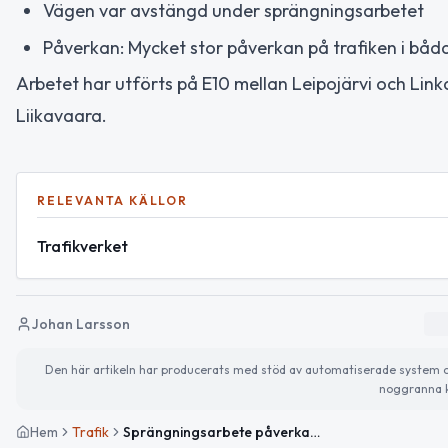
Vägen var avstängd under sprängningsarbetet
Påverkan: Mycket stor påverkan på trafiken i båd
Arbetet har utförts på E10 mellan Leipojärvi och Link
Liikavaara.
RELEVANTA KÄLLOR
Trafikverket
Johan Larsson
Den här artikeln har producerats med stöd av automatiserade system och 
noggranna k
Hem
Trafik
Sprängningsarbete påverkar E10 mellan Leipojärvi och Linkanjänkkä