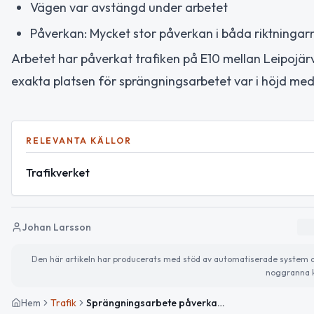
Vägen var avstängd under arbetet
Påverkan: Mycket stor påverkan i båda riktningar
Arbetet har påverkat trafiken på E10 mellan Leipojär
exakta platsen för sprängningsarbetet var i höjd med
RELEVANTA KÄLLOR
Trafikverket
Johan Larsson
Den här artikeln har producerats med stöd av automatiserade system och 
noggranna k
Hem
Trafik
Sprängningsarbete påverkar E10 mellan Leipojärvi och Linkanjänkkä