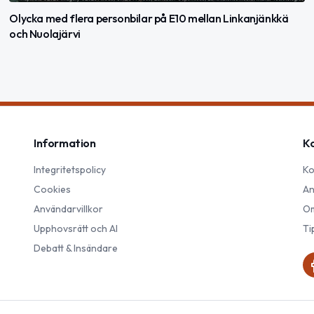
Olycka med flera personbilar på E10 mellan Linkanjänkkä
och Nuolajärvi
Information
K
Integritetspolicy
Ko
Cookies
An
Användarvillkor
Om
Upphovsrätt och AI
Ti
Debatt & Insändare