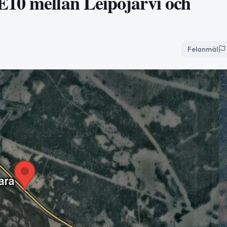
E10 mellan Leipojärvi och
Felanmäl