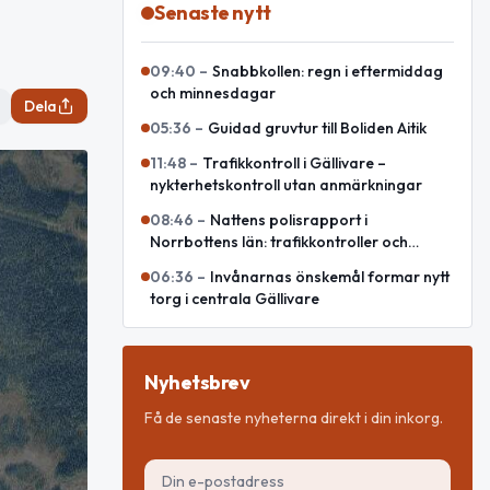
Senaste nytt
09:40
–
Snabbkollen: regn i eftermiddag
och minnesdagar
Dela
05:36
–
Guidad gruvtur till Boliden Aitik
11:48
–
Trafikkontroll i Gällivare –
nykterhetskontroll utan anmärkningar
08:46
–
Nattens polisrapport i
Norrbottens län: trafikkontroller och
olycka
06:36
–
Invånarnas önskemål formar nytt
torg i centrala Gällivare
Nyhetsbrev
Få de senaste nyheterna direkt i din inkorg.