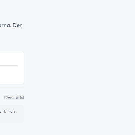
garna. Den
Anmäl fel
ant. Trots