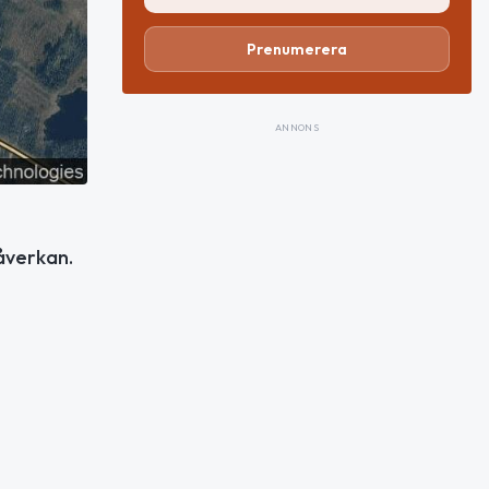
Prenumerera
ANNONS
åverkan.