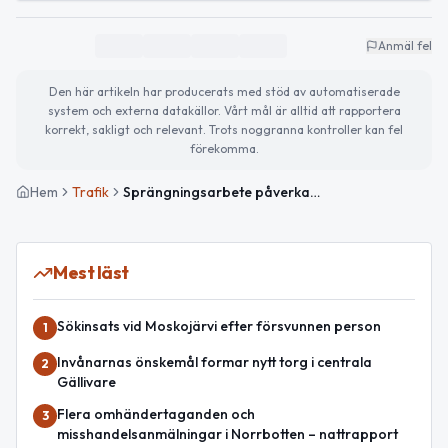
Anmäl fel
Den här artikeln har producerats med stöd av automatiserade
system och externa datakällor. Vårt mål är alltid att rapportera
korrekt, sakligt och relevant. Trots noggranna kontroller kan fel
förekomma.
Hem
Trafik
Sprängningsarbete påverkar E10 mellan Leipojärvi och Linkanjänkkä
Mest läst
Sökinsats vid Moskojärvi efter försvunnen person
1
Invånarnas önskemål formar nytt torg i centrala
2
Gällivare
Flera omhändertaganden och
3
misshandelsanmälningar i Norrbotten – nattrapport