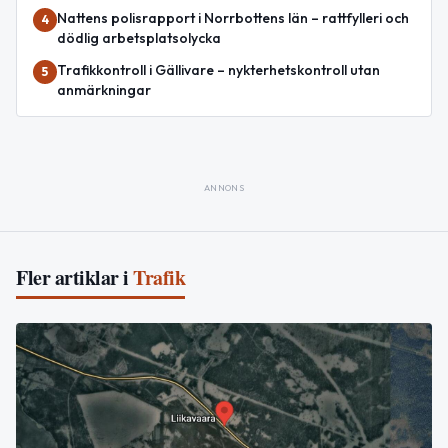
Nattens polisrapport i Norrbottens län – rattfylleri och
4
dödlig arbetsplatsolycka
Trafikkontroll i Gällivare – nykterhetskontroll utan
5
anmärkningar
ANNONS
Fler artiklar i
Trafik