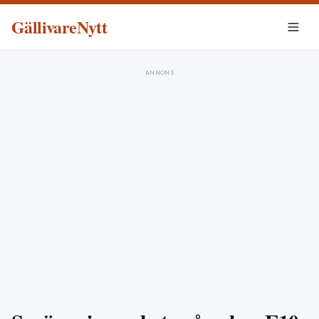
GällivareNytt
ANNONS