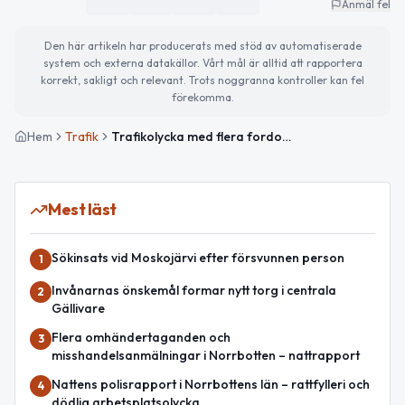
Anmäl fel
Den här artikeln har producerats med stöd av automatiserade
system och externa datakällor. Vårt mål är alltid att rapportera
korrekt, sakligt och relevant. Trots noggranna kontroller kan fel
förekomma.
Hem
Trafik
Trafikolycka med flera fordon på E10 mellan Leipojärvi och Linkanjänkkä
Mest läst
Sökinsats vid Moskojärvi efter försvunnen person
1
Invånarnas önskemål formar nytt torg i centrala
2
Gällivare
Flera omhändertaganden och
3
misshandelsanmälningar i Norrbotten – nattrapport
Nattens polisrapport i Norrbottens län – rattfylleri och
4
dödlig arbetsplatsolycka