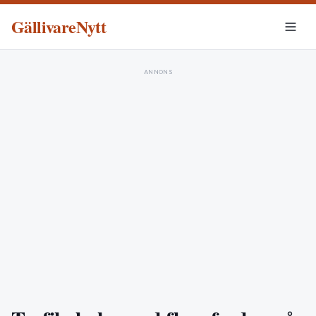
GällivareNytt
ANNONS