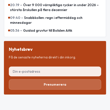
20:19
–
Över 9 000 värnpliktiga rycker in under 2026 –
största årskullen på flera decennier
09:40
–
Snabbkollen: regn i eftermiddag och
minnesdagar
05:36
–
Guidad gruvtur till Boliden Aitik
Nyhetsbrev
Få de senaste nyheterna direkt i din inkorg.
Prenumerera