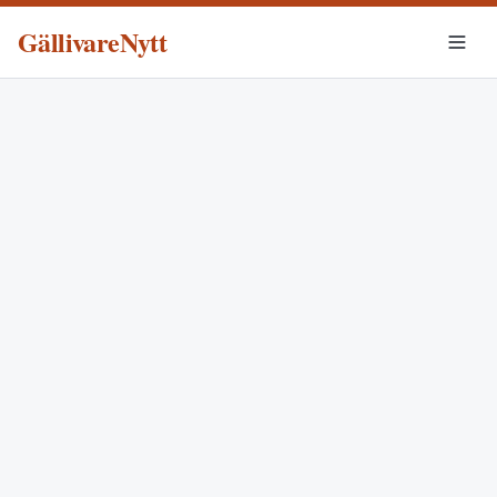
GällivareNytt