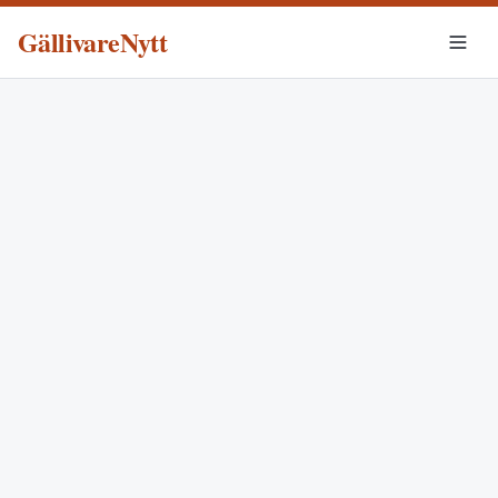
GällivareNytt