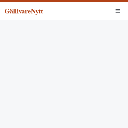
GällivareNytt