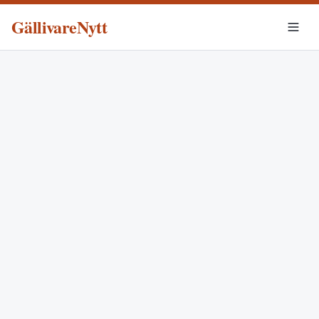
GällivareNytt