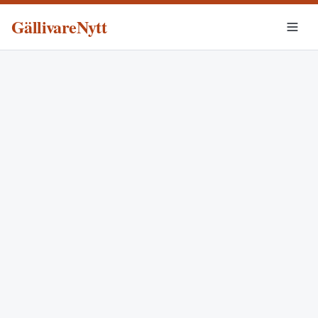
GällivareNytt