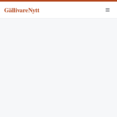
GällivareNytt