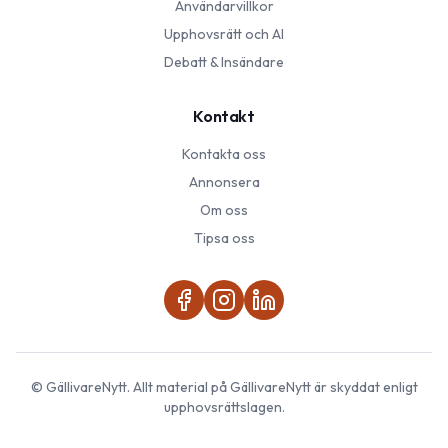
Användarvillkor
Upphovsrätt och AI
Debatt & Insändare
Kontakt
Kontakta oss
Annonsera
Om oss
Tipsa oss
©
GällivareNytt
. Allt material på
GällivareNytt
är skyddat enligt
upphovsrättslagen.