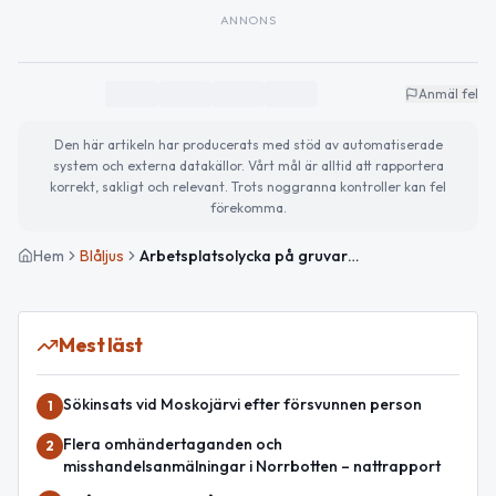
ANNONS
Anmäl fel
Den här artikeln har producerats med stöd av automatiserade
system och externa datakällor. Vårt mål är alltid att rapportera
korrekt, sakligt och relevant. Trots noggranna kontroller kan fel
förekomma.
Hem
Blåljus
Arbetsplatsolycka på gruvarbetsplats i Gällivare – man förd till sjukhus
Mest läst
Sökinsats vid Moskojärvi efter försvunnen person
1
Flera omhändertaganden och
2
misshandelsanmälningar i Norrbotten – nattrapport