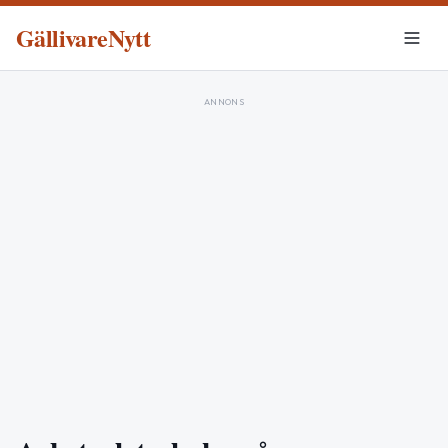
GällivareNytt
ANNONS