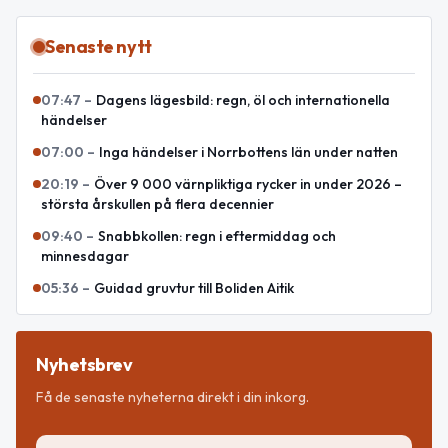
Senaste nytt
07:47
–
Dagens lägesbild: regn, öl och internationella
händelser
07:00
–
Inga händelser i Norrbottens län under natten
20:19
–
Över 9 000 värnpliktiga rycker in under 2026 –
största årskullen på flera decennier
09:40
–
Snabbkollen: regn i eftermiddag och
minnesdagar
05:36
–
Guidad gruvtur till Boliden Aitik
Nyhetsbrev
Få de senaste nyheterna direkt i din inkorg.