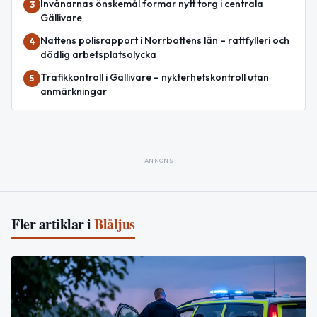
Invånarnas önskemål formar nytt torg i centrala
3
Gällivare
Nattens polisrapport i Norrbottens län – rattfylleri och
4
dödlig arbetsplatsolycka
Trafikkontroll i Gällivare – nykterhetskontroll utan
5
anmärkningar
ANNONS
Fler artiklar i
Blåljus