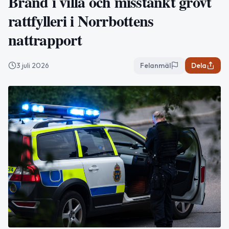
Brand i villa och misstänkt grovt
rattfylleri i Norrbottens
nattrapport
3 juli 2026
Felanmäl
Dela