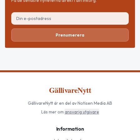
Få de senaste nyheterna direkt i din inkorg.
Prenumerera
GällivareNytt
GällivareNytt
är en del av Notisen Media AB
Läs mer om
ansvarig utgivare
Information