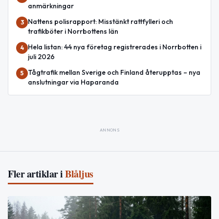
anmärkningar
Nattens polisrapport: Misstänkt rattfylleri och
3
trafikböter i Norrbottens län
Hela listan: 44 nya företag registrerades i Norrbotten i
4
juli 2026
Tågtrafik mellan Sverige och Finland återupptas – nya
5
anslutningar via Haparanda
ANNONS
Fler artiklar i
Blåljus