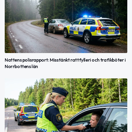
Nattens polisrapport: Misstänkt rattfylleri och trafikböter i
Norrbottens län