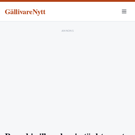
GällivareNytt
ANNONS