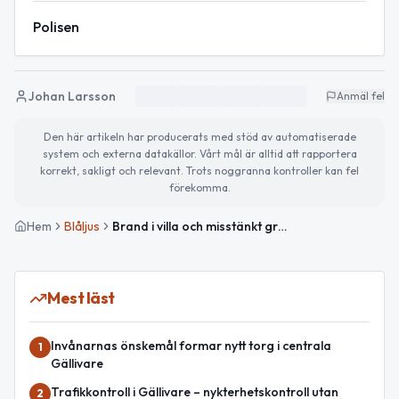
Polisen
Johan Larsson
Anmäl fel
Den här artikeln har producerats med stöd av automatiserade
system och externa datakällor. Vårt mål är alltid att rapportera
korrekt, sakligt och relevant. Trots noggranna kontroller kan fel
förekomma.
Hem
Blåljus
Brand i villa och misstänkt grovt rattfylleri i Norrbottens nattrapport
Mest läst
Invånarnas önskemål formar nytt torg i centrala
1
Gällivare
Trafikkontroll i Gällivare – nykterhetskontroll utan
2