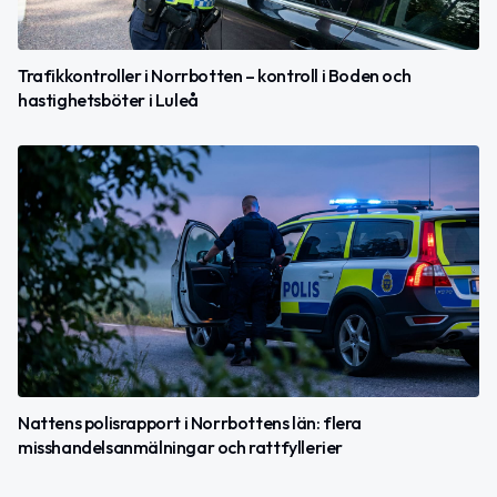
Trafikkontroller i Norrbotten – kontroll i Boden och
hastighetsböter i Luleå
Nattens polisrapport i Norrbottens län: flera
misshandelsanmälningar och rattfyllerier