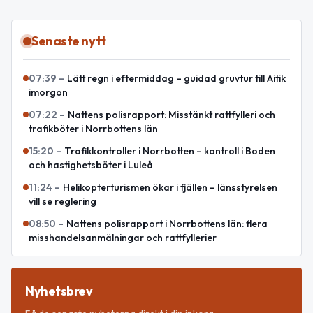
Senaste nytt
07:39
–
Lätt regn i eftermiddag – guidad gruvtur till Aitik
imorgon
07:22
–
Nattens polisrapport: Misstänkt rattfylleri och
trafikböter i Norrbottens län
15:20
–
Trafikkontroller i Norrbotten – kontroll i Boden
och hastighetsböter i Luleå
11:24
–
Helikopterturismen ökar i fjällen – länsstyrelsen
vill se reglering
08:50
–
Nattens polisrapport i Norrbottens län: flera
misshandelsanmälningar och rattfyllerier
Nyhetsbrev