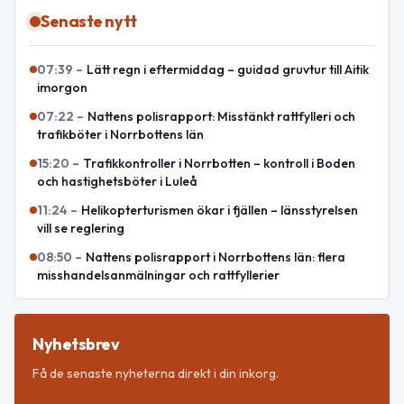
Senaste nytt
07:39
–
Lätt regn i eftermiddag – guidad gruvtur till Aitik
imorgon
07:22
–
Nattens polisrapport: Misstänkt rattfylleri och
trafikböter i Norrbottens län
15:20
–
Trafikkontroller i Norrbotten – kontroll i Boden
och hastighetsböter i Luleå
11:24
–
Helikopterturismen ökar i fjällen – länsstyrelsen
vill se reglering
08:50
–
Nattens polisrapport i Norrbottens län: flera
misshandelsanmälningar och rattfyllerier
Nyhetsbrev
Få de senaste nyheterna direkt i din inkorg.