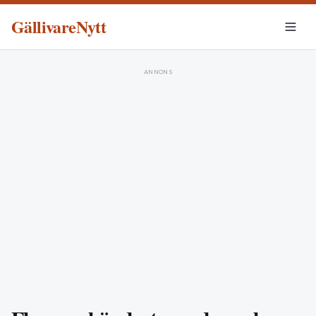
GällivareNytt
ANNONS