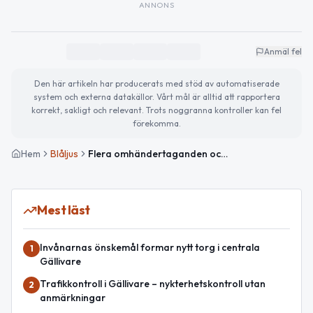
ANNONS
Anmäl fel
Den här artikeln har producerats med stöd av automatiserade
system och externa datakällor. Vårt mål är alltid att rapportera
korrekt, sakligt och relevant. Trots noggranna kontroller kan fel
förekomma.
Hem
Blåljus
Flera omhändertaganden och anmälningar efter nattens händelser i Norrbotten
Mest läst
Invånarnas önskemål formar nytt torg i centrala
1
Gällivare
Trafikkontroll i Gällivare – nykterhetskontroll utan
2
anmärkningar