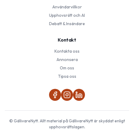
Användarvillkor
Upphovsrätt och AI
Debatt & Insändare
Kontakt
Kontakta oss
Annonsera
Om oss
Tipsa oss
©
GällivareNytt
. Allt material på
GällivareNytt
är skyddat enligt
upphovsrättslagen.