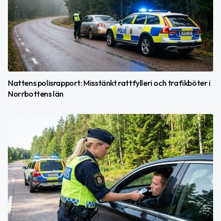
Nattens polisrapport: Misstänkt rattfylleri och trafikböter i
Norrbottens län