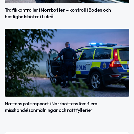
Trafikkontroller i Norrbotten – kontroll i Boden och
hastighetsböter i Luleå
Nattens polisrapport i Norrbottens län: flera
misshandelsanmälningar och rattfyllerier