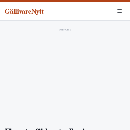
GällivareNytt
ANNONS