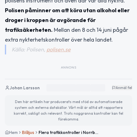
polisens instrument och även där var alla nyktra.
Polisen påminner om att köra utan alkohol eller
droger i kroppen är avgörande för
trafiksäkerheten.
Mellan den 8 och 14 juni pågår
extra nykterhetskontroller över hela landet.
Källa: Polisen,
polisen.se
ANNONS
Johan Larsson
Anmäl fel
Den här artikeln har producerats med stöd av automatiserade
system och externa datakällor. Vårt mål är alltid att rapportera
korrekt, sakligt och relevant. Trots noggranna kontroller kan fel
förekomma.
Hem
Blåljus
Flera trafikkontroller i Norrbotten – fem böter för hastighet