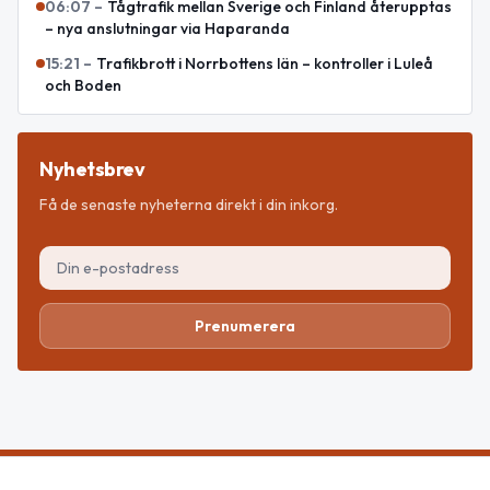
06:07
–
Tågtrafik mellan Sverige och Finland återupptas
– nya anslutningar via Haparanda
15:21
–
Trafikbrott i Norrbottens län – kontroller i Luleå
och Boden
Nyhetsbrev
Få de senaste nyheterna direkt i din inkorg.
Prenumerera