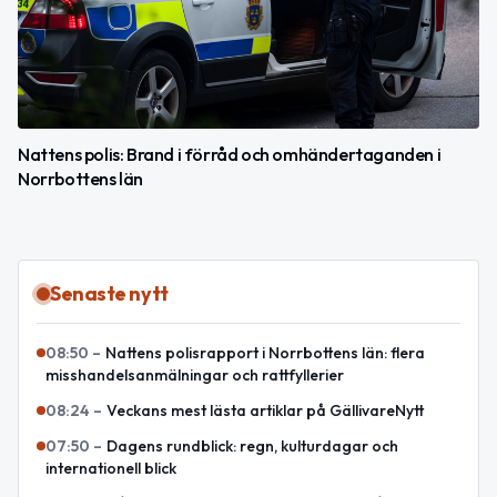
Nattens polis: Brand i förråd och omhändertaganden i
Norrbottens län
Senaste nytt
08:50
–
Nattens polisrapport i Norrbottens län: flera
misshandelsanmälningar och rattfyllerier
08:24
–
Veckans mest lästa artiklar på GällivareNytt
07:50
–
Dagens rundblick: regn, kulturdagar och
internationell blick