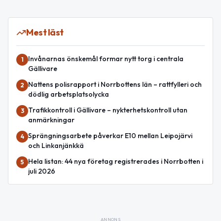
Mest läst
Invånarnas önskemål formar nytt torg i centrala
1
Gällivare
Nattens polisrapport i Norrbottens län – rattfylleri och
2
dödlig arbetsplatsolycka
Trafikkontroll i Gällivare – nykterhetskontroll utan
3
anmärkningar
Sprängningsarbete påverkar E10 mellan Leipojärvi
4
och Linkanjänkkä
Hela listan: 44 nya företag registrerades i Norrbotten i
5
juli 2026
ANNONS