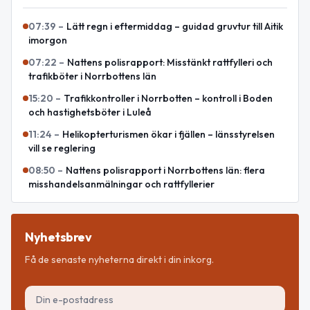
07:39
–
Lätt regn i eftermiddag – guidad gruvtur till Aitik
imorgon
07:22
–
Nattens polisrapport: Misstänkt rattfylleri och
trafikböter i Norrbottens län
15:20
–
Trafikkontroller i Norrbotten – kontroll i Boden
och hastighetsböter i Luleå
11:24
–
Helikopterturismen ökar i fjällen – länsstyrelsen
vill se reglering
08:50
–
Nattens polisrapport i Norrbottens län: flera
misshandelsanmälningar och rattfyllerier
Nyhetsbrev
Få de senaste nyheterna direkt i din inkorg.