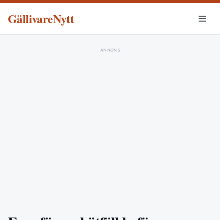
GällivareNytt
ANNONS