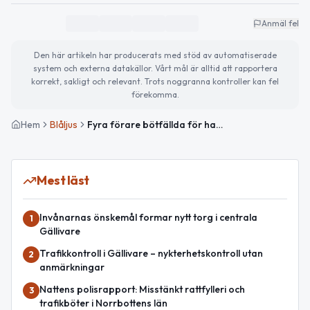
Anmäl fel
Den här artikeln har producerats med stöd av automatiserade
system och externa datakällor. Vårt mål är alltid att rapportera
korrekt, sakligt och relevant. Trots noggranna kontroller kan fel
förekomma.
Hem
Blåljus
Fyra förare bötfällda för hastighetsöverträdelse i Koskullskulle
Mest läst
Invånarnas önskemål formar nytt torg i centrala
1
Gällivare
Trafikkontroll i Gällivare – nykterhetskontroll utan
2
anmärkningar
Nattens polisrapport: Misstänkt rattfylleri och
3
trafikböter i Norrbottens län