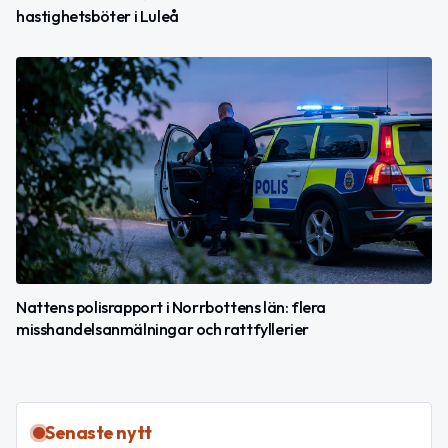
hastighetsböter i Luleå
Nattens polisrapport i Norrbottens län: flera
misshandelsanmälningar och rattfyllerier
Senaste nytt