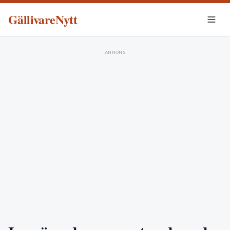
GällivareNytt
ANNONS