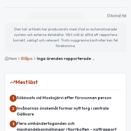
Anmäl fel
Den här artikeln har producerats med stöd av automatiserade
system och externa datakällor. Vårt mål är alltid att rapportera
korrekt, sakligt och relevant. Trots noggranna kontroller kan fel
förekomma.
Hem
Blåljus
Inga ärenden rapporterade under natten i Norrbottens län
Mest läst
Sökinsats vid Moskojärvi efter försvunnen person
1
Invånarnas önskemål formar nytt torg i centrala
2
Gällivare
Flera omhändertaganden och
3
misshandelsanmälningar i Norrbotten – nattrapport