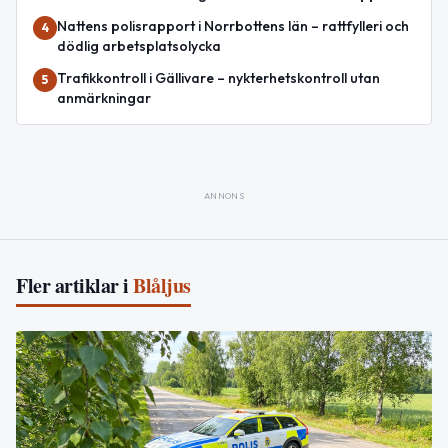
Nattens polisrapport i Norrbottens län – rattfylleri och
4
dödlig arbetsplatsolycka
Trafikkontroll i Gällivare – nykterhetskontroll utan
5
anmärkningar
ANNONS
Fler artiklar i
Blåljus