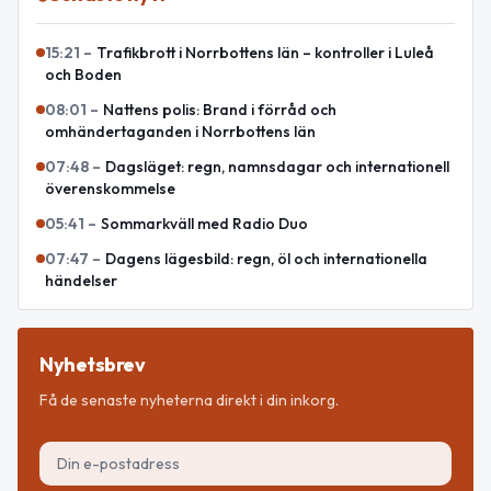
15:21
–
Trafikbrott i Norrbottens län – kontroller i Luleå
och Boden
08:01
–
Nattens polis: Brand i förråd och
omhändertaganden i Norrbottens län
07:48
–
Dagsläget: regn, namnsdagar och internationell
överenskommelse
05:41
–
Sommarkväll med Radio Duo
07:47
–
Dagens lägesbild: regn, öl och internationella
händelser
Nyhetsbrev
Få de senaste nyheterna direkt i din inkorg.