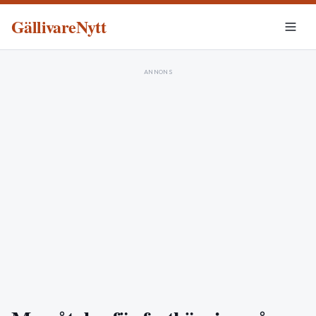
GällivareNytt
ANNONS