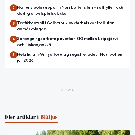
Nattens polisrapport i Norrbottens län – rattfylleri och
2
dödlig arbetsplatsolycka
Trafikkontroll i Gällivare – nykterhetskontroll utan
3
anmärkningar
Sprängningsarbete påverkar E10 mellan Leipojärvi
4
och Linkanjänkkä
Hela listan: 44 nya företag registrerades i Norrbotten i
5
juli 2026
ANNONS
Fler artiklar i
Blåljus