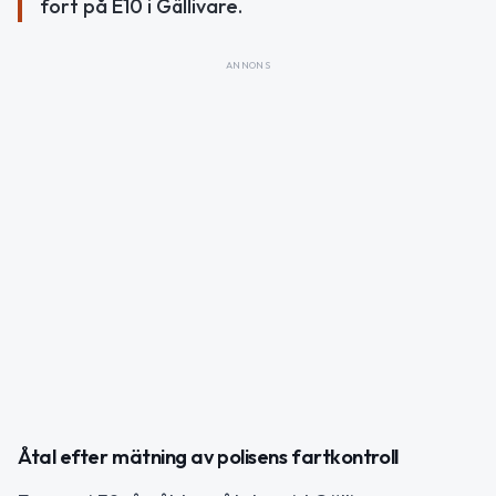
fort på E10 i Gällivare.
ANNONS
Åtal efter mätning av polisens fartkontroll