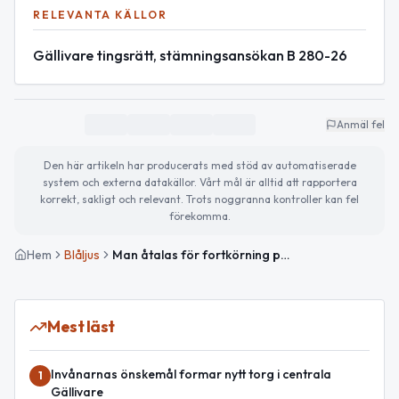
RELEVANTA KÄLLOR
Gällivare tingsrätt, stämningsansökan B 280-26
Anmäl fel
Den här artikeln har producerats med stöd av automatiserade
system och externa datakällor. Vårt mål är alltid att rapportera
korrekt, sakligt och relevant. Trots noggranna kontroller kan fel
förekomma.
Hem
Blåljus
Man åtalas för fortkörning på E10 i Gällivare
Mest läst
Invånarnas önskemål formar nytt torg i centrala
1
Gällivare