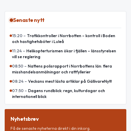
Senaste nytt
15:20
–
Trafikkontroller i Norrbotten – kontroll i Boden
och hastighetsböter i Luleå
11:24
–
Helikopterturismen ökar i fjällen – länsstyrelsen
vill se reglering
08:50
–
Nattens polisrapport i Norrbottens län: flera
misshandelsanmälningar och rattfyllerier
08:24
–
Veckans mest lästa artiklar på GällivareNytt
07:50
–
Dagens rundblick: regn, kulturdagar och
internationell blick
Nyhetsbrev
Få de senaste nyheterna direkt i din inkorg.